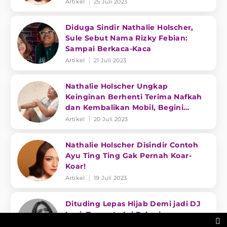
Artikel
25 Juli 2023
Diduga Sindir Nathalie Holscher,
Sule Sebut Nama Rizky Febian:
Sampai Berkaca-Kaca
Artikel
21 Juli 2023
Nathalie Holscher Ungkap
Keinginan Berhenti Terima Nafkah
dan Kembalikan Mobil, Begini
Reaksi Sule
Artikel
20 Juli 2023
Nathalie Holscher Disindir Contoh
Ayu Ting Ting Gak Pernah Koar-
Koar!
Artikel
19 Juli 2023
Dituding Lepas Hijab Demi jadi DJ
Lagi, Ternyata Ini Pekerjaan

Nathalie Holscher