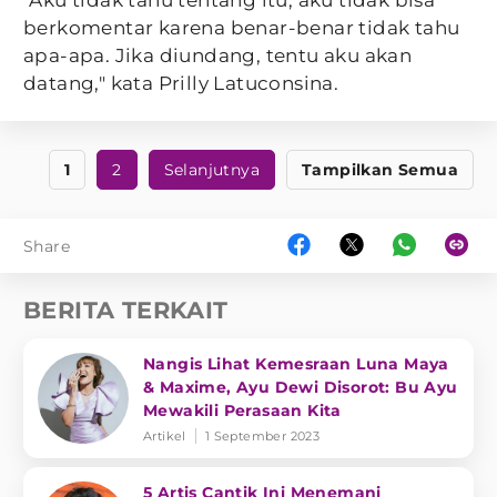
"Aku tidak tahu tentang itu, aku tidak bisa
berkomentar karena benar-benar tidak tahu
apa-apa. Jika diundang, tentu aku akan
datang," kata Prilly Latuconsina.
1
2
Selanjutnya
Tampilkan Semua
Share
BERITA TERKAIT
Nangis Lihat Kemesraan Luna Maya
& Maxime, Ayu Dewi Disorot: Bu Ayu
Mewakili Perasaan Kita
Artikel
1 September 2023
5 Artis Cantik Ini Menemani