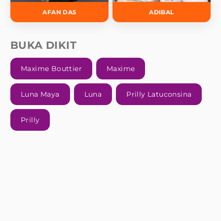
AFAN DA5
ADIBAL
BUKA DIKIT
Maxime Bouttier
Maxime
Luna Maya
Luna
Prilly Latuconsina
Prilly