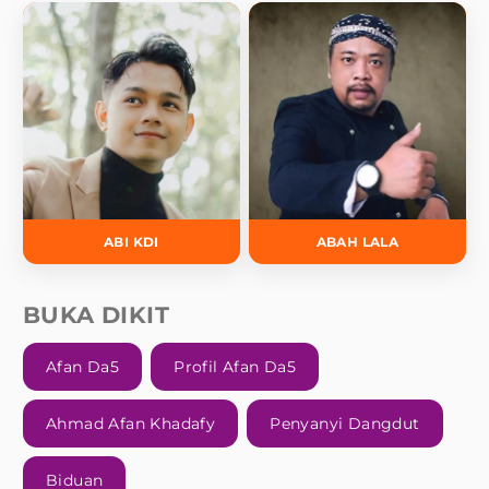
ABI KDI
ABAH LALA
BUKA DIKIT
Afan Da5
Profil Afan Da5
Ahmad Afan Khadafy
Penyanyi Dangdut
Biduan