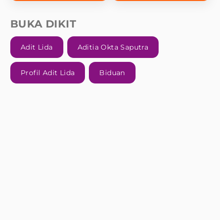
BUKA DIKIT
Adit Lida
Aditia Okta Saputra
Profil Adit Lida
Biduan