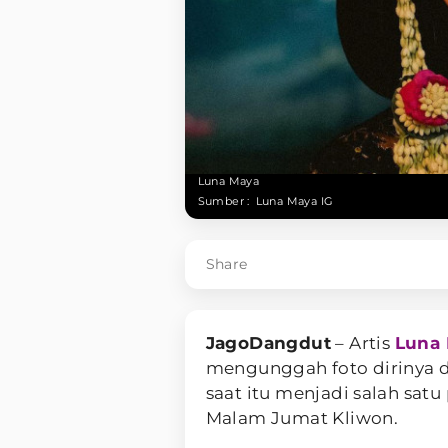
Luna Maya
Sumber :
Luna Maya IG
Share
JagoDangdut
– Artis
Luna
mengunggah foto dirinya 
saat itu menjadi salah sat
Malam Jumat Kliwon.