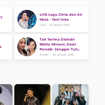
Lirik Lagu Cinta dan Air
l:
Mata - Yeni Inka
Lirik
31 Januari 2025
Tak Terima Disindir
Nikita Mirzani, Dewi
a
Perssik: Jengger Tuh
Tong Kosong Nyaring
Artikel
30 Januari 2025
Bunyinya