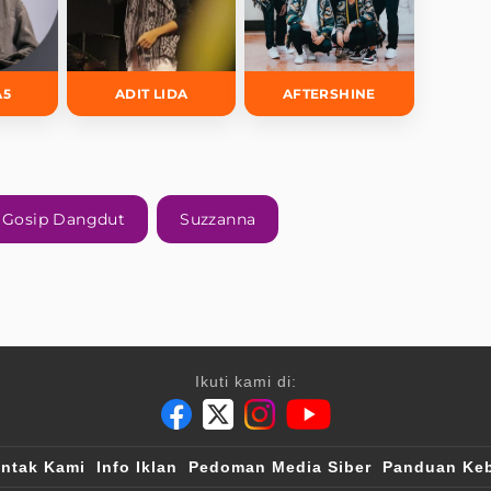
A5
ADIT LIDA
AFTERSHINE
Gosip Dangdut
Suzzanna
Ikuti kami di:
ntak Kami
Info Iklan
Pedoman Media Siber
Panduan Keb