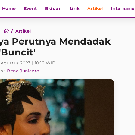
Home
Event
Biduan
Lirik
Artikel
Internasio
Artikel
aya Perutnya Mendadak
'Buncit'
 Agustus 2023 | 10:16 WIB
h :
Beno Junianto