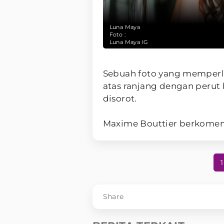
Luna Maya
Foto :
Luna Maya IG
Sebuah foto yang memperl
atas ranjang dengan perut 
disorot.
Maxime Bouttier berkomentar
1
Share