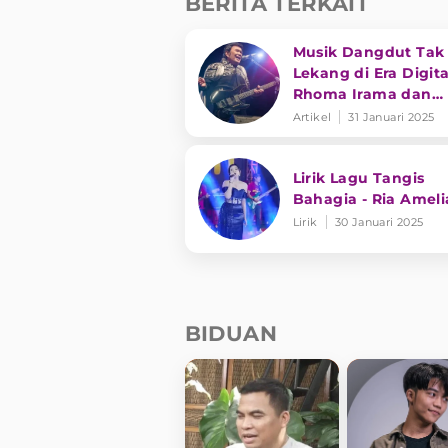
BERITA TERKAIT
Musik Dangdut Tak
Lekang di Era Digita
Rhoma Irama dan
Transformasi Genre
Artikel
31 Januari 2025
Lirik Lagu Tangis
Bahagia - Ria Ameli
Lirik
30 Januari 2025
BIDUAN