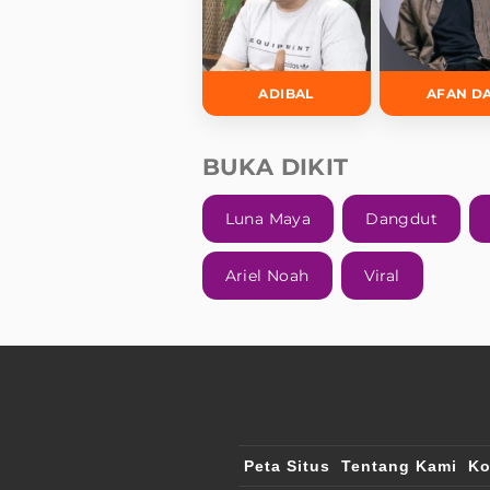
ADIBAL
AFAN D
BUKA DIKIT
Luna Maya
Dangdut
Ariel Noah
Viral
Peta Situs
Tentang Kami
Ko