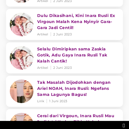
Artikel
2 Juni 2023
Dulu Dikasihani, Kini Inara Rusli Ex
Virgoun Malah Kena Nyinyir Gara-
Gara Jadi Centil!
Artikel
2 Juni 2023
Selalu Dimiripkan sama Zaskia
Gotik, Adu Gaya Inara Rusli Tak
Kalah Cantik!
Artikel
2 Juni 2023
Tak Masalah Dijodohkan dengan
Ariel NOAH, Inara Rusli: Ngefans
Sama Lagunya Bagus!
Lirik
1 Juni 2023
Cerai dari Virgoun, Inara Rusli Mau
Jadi Istri Kedua Bikin Heboh:

Kenapa Nggak?