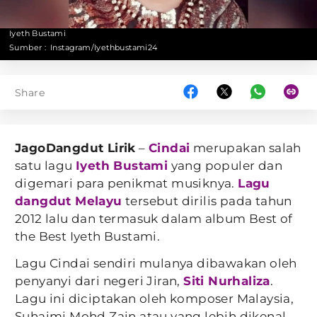
Iyeth Bustami
Sumber :
Instagram/Iyethbustami24
Share
JagoDangdut Lirik
–
Cindai
merupakan salah
satu lagu
Iyeth Bustami
yang populer dan
digemari para penikmat musiknya.
Lagu
dangdut Melayu
tersebut dirilis pada tahun
2012 lalu dan termasuk dalam album Best of
the Best Iyeth Bustami.
Lagu Cindai sendiri mulanya dibawakan oleh
penyanyi dari negeri Jiran,
Siti Nurhaliza
.
Lagu ini diciptakan oleh komposer Malaysia,
Suhaimi Mohd Zain atau yang lebih dikenal