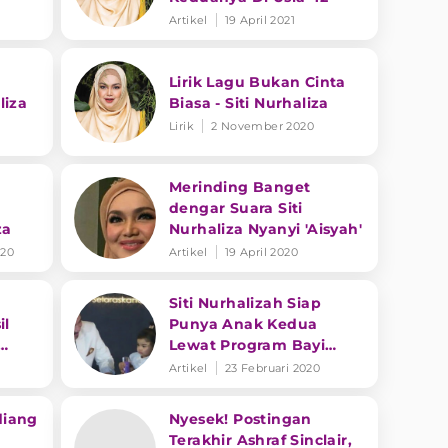
Artikel
19 April 2021
Lirik Lagu Bukan Cinta
liza
Biasa - Siti Nurhaliza
Lirik
2 November 2020
Merinding Banget
dengar Suara Siti
za
Nurhaliza Nyanyi 'Aisyah'
020
Artikel
19 April 2020
Siti Nurhalizah Siap
il
Punya Anak Kedua
Lewat Program Bayi
Tabung?
Artikel
23 Februari 2020
diang
Nyesek! Postingan
Terakhir Ashraf Sinclair,