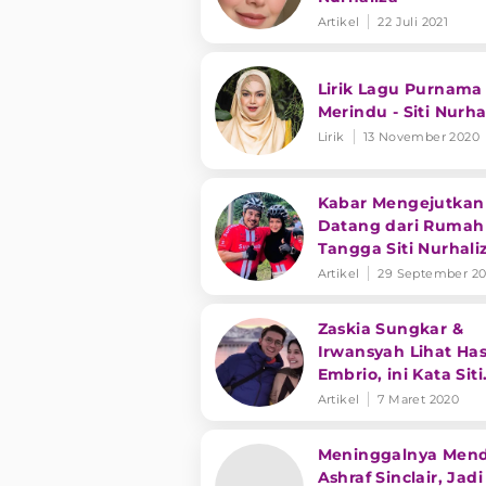
Artikel
22 Juli 2021
Lirik Lagu Purnama
Merindu - Siti Nurha
Lirik
13 November 2020
Kabar Mengejutkan
Datang dari Rumah
Tangga Siti Nurhali
Artikel
29 September 2
Zaskia Sungkar &
Irwansyah Lihat Has
Embrio, ini Kata Siti
Nurhaliza
Artikel
7 Maret 2020
Meninggalnya Men
Ashraf Sinclair, Jadi