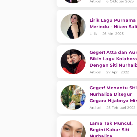
Trending di YouTub
Artikel
6 Oktober 2023
Lirik Lagu Purnama
Merindu - Niken Sal
Lirik
26 Mei 2023
Geger! Atta dan Aur
Bikin Lagu Kolabora
Dengan Siti Nurhali
Artikel
27 April 2022
Geger! Menantu Siti
Nurhaliza Ditegur
Gegara Hijabnya Mir
Biarawati
Artikel
25 Februari 2022
Lama Tak Muncul,
Begini Kabar Siti
Nurhaliza