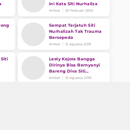
a
ini Kata Siti Nurhaliza
Artikel
20 Februari 2020
dong
Sempat Terjatuh Siti
Nurhalizah Tak Trauma
Bersepeda
Artikel
12 Agustus 2019
Siti
Lesty Kejora Bangga
0
Dirinya Bisa Bernyanyi
Bareng Diva Siti
Nurhaliza
Artikel
10 Agustus 2019
a Bagi
rjaan
Muat Lainnya...