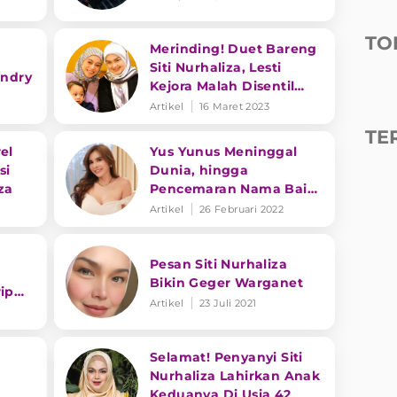
e
TO
Merinding! Duet Bareng
Siti Nurhaliza, Lesti
indry
Kejora Malah Disentil
Netizen
Artikel
16 Maret 2023
TE
el
Yus Yunus Meninggal
si
Dunia, hingga
za
Pencemaran Nama Baik
Maria Vania
Artikel
26 Februari 2022
Pesan Siti Nurhaliza
Bikin Geger Warganet
ip
Artikel
23 Juli 2021
Selamat! Penyanyi Siti
Nurhaliza Lahirkan Anak
Keduanya Di Usia 42