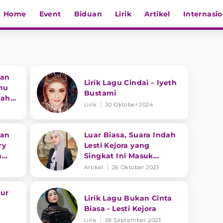
Home
Event
Biduan
Lirik
Artikel
Internasio
kan
Lirik Lagu Cindai – Iyeth
mu
Bustami
nah
Lirik
30 Oktober 2024
kan
Luar Biasa, Suara Indah
ry
Lesti Kejora yang
n
Singkat Ini Masuk
Trending di YouTube
Artikel
26 Oktober 2023
kur
Lirik Lagu Bukan Cinta
Biasa - Lesti Kejora
Lirik
28 September 2023