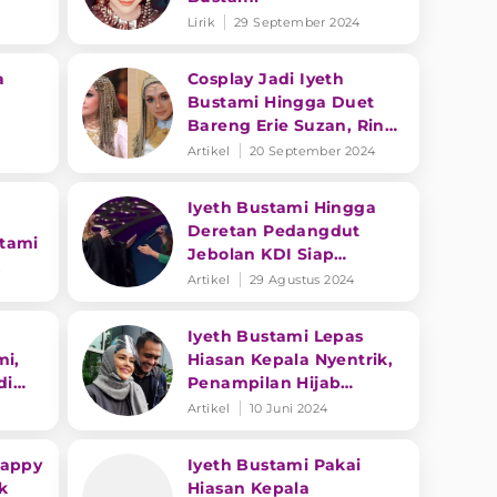
Lirik
29 September 2024
a
Cosplay Jadi Iyeth
Bustami Hingga Duet
Bareng Erie Suzan, Rina
Nose: Iyeh Bus Damri
Artikel
20 September 2024
Iyeth Bustami Hingga
Deretan Pedangdut
stami
Jebolan KDI Siap
4
Guncangkan Road To
Artikel
29 Agustus 2024
Kilau Raya Hari Ini
Iyeth Bustami Lepas
mi,
Hiasan Kepala Nyentrik,
di
Penampilan Hijab
iode
Konvensional Tuai
Artikel
10 Juni 2024
Pujian!
Happy
Iyeth Bustami Pakai
k
Hiasan Kepala