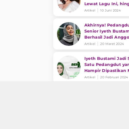
Lewat Lagu Ini, hin
Iyeth Bustami Paka
Artikel
10 Juni 2024
Hiasan Kepala
Akhirnya! Pedangd
Senior Iyeth Bustam
Berhasil Jadi Angg
DPR Usai 2 Kali Gag
Artikel
20 Maret 2024
Nyaleg
Iyeth Bustami Jadi 
Satu Pedangdut ya
Hampir Dipastikan 
Jadi Anggota DPR R
Artikel
20 Februari 2024
Deretan Artis
Pendukung Anies-
Muhaimin (AMIN), 
Rhoma Irama hingg
Artikel
23 Januari 2024
Iyeth Bustami
Kaleidoskop: 6 Peny