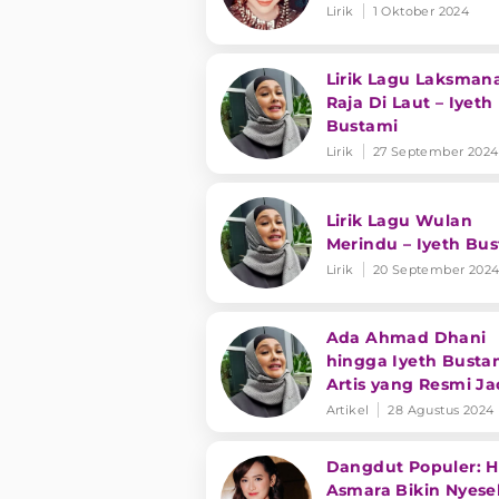
Lirik
1 Oktober 2024
Lirik Lagu Laksman
Raja Di Laut – Iyeth
Bustami
Lirik
27 September 2024
Lirik Lagu Wulan
Merindu – Iyeth Bu
Lirik
20 September 202
Ada Ahmad Dhani
hingga Iyeth Busta
Artis yang Resmi Ja
Anggota DPR RI Per
Artikel
28 Agustus 2024
2024-2029
Dangdut Populer: 
Asmara Bikin Nyese