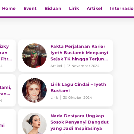
Home
Event
Biduan
Lirik
Artikel
Internasio
izky
Fakta Perjalanan Karier
lkan
Iyeth Bustami: Menyanyi
itri
Sejak TK hingga Terjun
 Lagu
ke Dunia Politik
24
Artikel
13 November 2024
Lirik Lagu Cindai – Iyeth
tami,
Bustami
yang
Lirik
30 Oktober 2024
gai
24
Nada Destyara Ungkap
Sosok Penyanyi Dangdut
mi
yang Jadi Inspirasinya