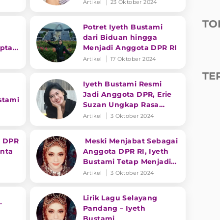
Artikel
23 Oktober 2024
TO
Potret Iyeth Bustami
dari Biduan hingga
pta,
Menjadi Anggota DPR RI
Artikel
17 Oktober 2024
TE
Iyeth Bustami Resmi
Jadi Anggota DPR, Erie
stami
Suzan Ungkap Rasa
Bangga
Artikel
3 Oktober 2024
a DPR
Meski Menjabat Sebagai
inta
Anggota DPR RI, Iyeth
Bustami Tetap Menjadi
Juri Kontes Dangdut
Artikel
3 Oktober 2024
Lirik Lagu Selayang
–
Pandang – Iyeth
Bustami