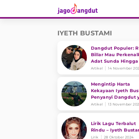
IYETH BUSTAMI
Dangdut Populer: R
Billar Mau Perkena
Adat Sunda Hingga F
Carlina Ingin Bikin
Artikel
14 November 20
Mengintip Harta
Kekayaan Iyeth Bus
Penyanyi Dangdut 
Kini Berkiprah Seba
Artikel
13 November 20
Anggota DPR RI
Lirik Lagu Terbalut
Rindu – Iyeth Busta
Lirik
28 Oktober 2024