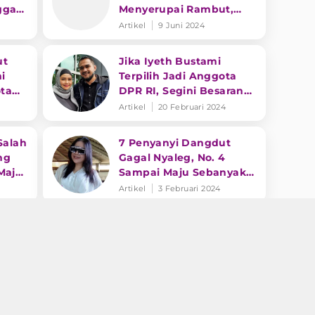
gga
Menyerupai Rambut,
i
Netizen: Lebih Cantik
Artikel
9 Juni 2024
Pakai Hijab Biasa
ut
Jika Iyeth Bustami
i
Terpilih Jadi Anggota
ota
DPR RI, Segini Besaran
al
Gaji dan Tunjangannya
Artikel
20 Februari 2024
Salah
7 Penyanyi Dangdut
ng
Gagal Nyaleg, No. 4
Maju
Sampai Maju Sebanyak 3
I
Kali
Artikel
3 Februari 2024
Alasan Pedangdut Iyeth
Bustami Berikan
Ada
Dukungan untuk Anies
a
Baswedan dan Cak Imin
Artikel
6 Januari 2024
Tahun 2024
anyi
Zaskia Gotik Putuskan