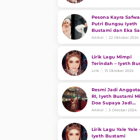
Pesona Kayra Safwa
Putri Bungsu Iyeth
Bustami dan Eka Sa
Suaranya Tak Kalah
Artikel
22 Oktober 2024
Merdu!
Lirik Lagu Mimpi
Terindah – Iyeth Bu
Lirik
15 Oktober 2024
Resmi Jadi Anggot
RI, Iyeth Bustami M
Doa Supaya Jadi
Pemimpin Amanah
Artikel
3 Oktober 2024
Lirik Lagu Yale Yale 
Iyeth Bustami