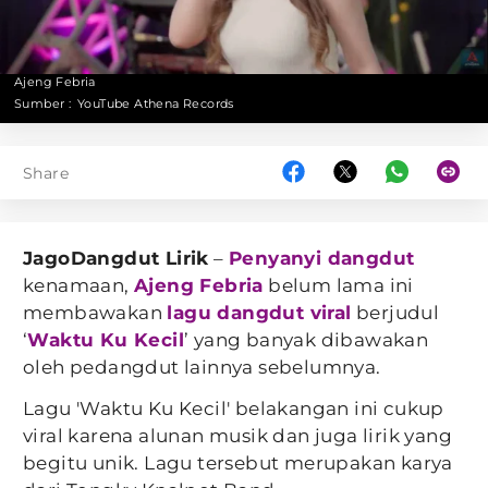
Ajeng Febria
Sumber :
YouTube Athena Records
Share
JagoDangdut Lirik
–
Penyanyi dangdut
kenamaan,
Ajeng Febria
belum lama ini
membawakan
lagu dangdut viral
berjudul
‘
Waktu Ku Kecil
’ yang banyak dibawakan
oleh pedangdut lainnya sebelumnya.
Lagu 'Waktu Ku Kecil' belakangan ini cukup
viral karena alunan musik dan juga lirik yang
begitu unik. Lagu tersebut merupakan karya