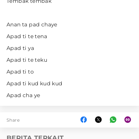
Tembak tembak
Anan ta pad chaye
Apad ti te tena
Apad ti ya
Apad ti te teku
Apad ti to
Apad ti kud kud kud
Apad cha ye
Share
BERITA TERKAIT