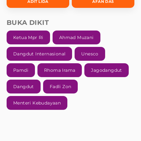
ADIT LIDA
AFAN DA5
BUKA DIKIT
Ketua Mpr Ri
Ahmad Muzani
Dangdut Internasional
Unesco
Pamdi
Rhoma Irama
Jagodangdut
Dangdut
Fadli Zon
Menteri Kebudayaan