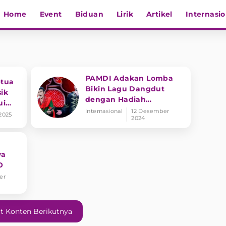
Home
Event
Biduan
Lirik
Artikel
Internasio
PAMDI Adakan Lomba
etua
Bikin Lagu Dangdut
ik
dengan Hadiah
ui
Fantastis, Rhoma Irama
Internasional
12 Desember
 2025
2024
Harapkan Dangdut
Mendunia
wa
O
er
t Konten Berikutnya