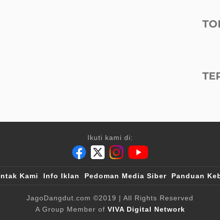
TO
TE
Ikuti kami di:
ntak Kami
Info Iklan
Pedoman Media Siber
Panduan Keb
JagoDangdut.com
©2019
| All Rights Reserved
A Group Member of
VIVA Digital Network