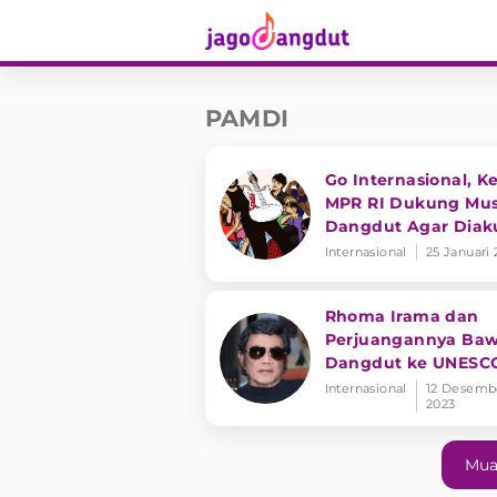
PAMDI
Go Internasional, K
MPR RI Dukung Mus
Dangdut Agar Diak
UNESCO
Internasional
25 Januari
Rhoma Irama dan
Perjuangannya Ba
Dangdut ke UNESC
Internasional
12 Desemb
2023
Mua