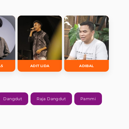
A5
ADIT LIDA
ADIBAL
Dangdut
Raja Dangdut
Pammi