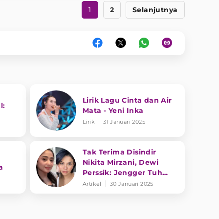
1
2
Selanjutnya
Lirik Lagu Cinta dan Air
l:
Mata - Yeni Inka
Lirik
31 Januari 2025
Tak Terima Disindir
Nikita Mirzani, Dewi
a
Perssik: Jengger Tuh
Tong Kosong Nyaring
Artikel
30 Januari 2025
Bunyinya