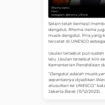
Rhoma Irama
Foto :
Instagram @rhoma_official
Selain telah berhasil mem
dangdut, Rhoma Irama juga
musik dangdut. Pria yang k
tercatat di UNESCO sebaga
Usulan tersebut pun sudah 
lalu. Usulan tersebut kini
Kementerian Pendidikan d
"
Dangdut adalah musik yan
sepantasnya dijadikan War
diusulkan ke UNESCO,
" ka
Jakarta Barat (11/12/2023).