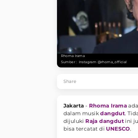
Rhoma Irama
Sumber :
Instagram @rhoma_official
Share
Jakarta
-
Rhoma Irama
ada
dalam musik
dangdut
. Ti
dijuluki
Raja dangdut
ini 
bisa tercatat di
UNESCO
.