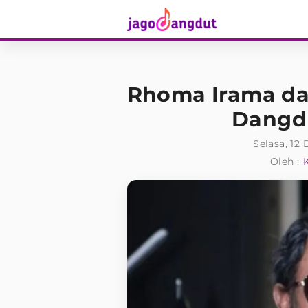
Rhoma Irama d
Dangd
Selasa, 12
Oleh :