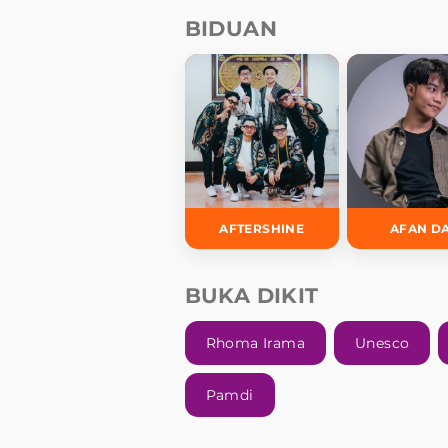
BIDUAN
AFTERSHINE
AFAN D
BUKA DIKIT
Rhoma Irama
Unesco
Pamdi