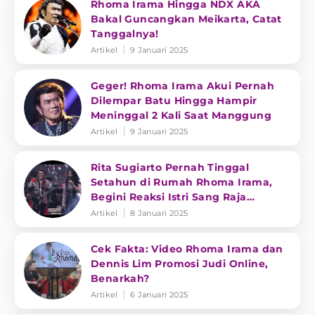
Rhoma Irama Hingga NDX AKA
Bakal Guncangkan Meikarta, Catat
Tanggalnya!
Artikel
9 Januari 2025
Geger! Rhoma Irama Akui Pernah
Dilempar Batu Hingga Hampir
Meninggal 2 Kali Saat Manggung
Artikel
9 Januari 2025
Rita Sugiarto Pernah Tinggal
Setahun di Rumah Rhoma Irama,
Begini Reaksi Istri Sang Raja
Dangdut
Artikel
8 Januari 2025
Cek Fakta: Video Rhoma Irama dan
Dennis Lim Promosi Judi Online,
Benarkah?
Artikel
6 Januari 2025