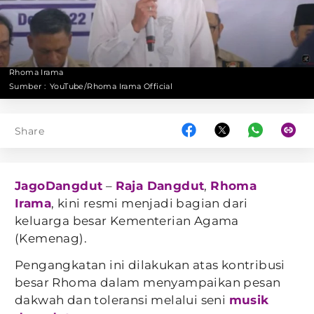
Rhoma Irama
Sumber :
YouTube/Rhoma Irama Official
Share
JagoDangdut
–
Raja Dangdut
,
Rhoma
Irama
, kini resmi menjadi bagian dari
keluarga besar Kementerian Agama
(Kemenag).
Pengangkatan ini dilakukan atas kontribusi
besar Rhoma dalam menyampaikan pesan
dakwah dan toleransi melalui seni
musik