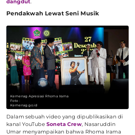
dangdut
.
Pendakwah Lewat Seni Musik
Kemenag Apresiasi Rhoma Irama
Foto :
Kemenag.go.id
Dalam sebuah video yang dipublikasikan di
kanal YouTube
Soneta Crew
, Nasaruddin
Umar menyampaikan bahwa Rhoma Irama