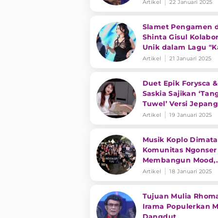
Bikin Ribu Hati Terp
Artikel
22 Januari 2025
Slamet Pengamen 
Shinta Gisul Kolabor
Unik dalam Lagu "
Kontrak"
Artikel
21 Januari 2025
Duet Epik Forysca &
Saskia Sajikan ‘Tan
Tuwel’ Versi Jepan
Artikel
19 Januari 2025
Musik Koplo Dimata
Komunitas Ngonser
Membangun Mood,
Suasana Lebih Hap
Artikel
18 Januari 2025
Tujuan Mulia Rhom
Irama Populerkan M
Dangdut