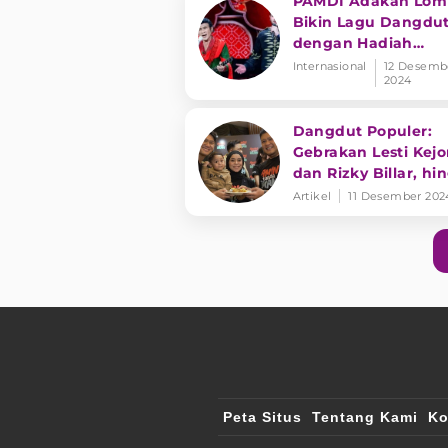
PAMDI Adakan Lom
Bikin Lagu Dangdu
dengan Hadiah
Fantastis, Rhoma I
Internasional
12 Desemb
2024
Harapkan Dangdut
Mendunia
Dangdut Populer:
Gebrakan Lesti Kejo
dan Rizky Billar, hi
Inul Daratista Sing
Artikel
11 Desember 202
Adab
Peta Situs
Tentang Kami
Ko