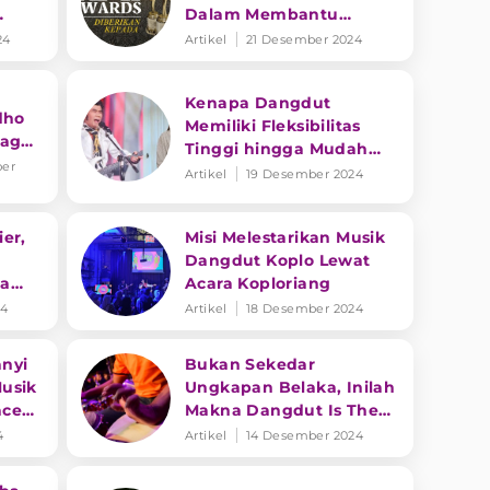
Dalam Membantu
Eksistensi Musik
24
Artikel
21 Desember 2024
a
Dangdut di Indonesia?
Kenapa Dangdut
dho
Memiliki Fleksibilitas
raga
Tinggi hingga Mudah
er
Berbaur Dengan Genre
Artikel
19 Desember 2024
Musik Lain?
er,
Misi Melestarikan Musik
Dangdut Koplo Lewat
sa
Acara Koploriang
24
Artikel
18 Desember 2024
nyi
Bukan Sekedar
usik
Ungkapan Belaka, Inilah
ace
Makna Dangdut Is The
Music Of My Country
4
Artikel
14 Desember 2024