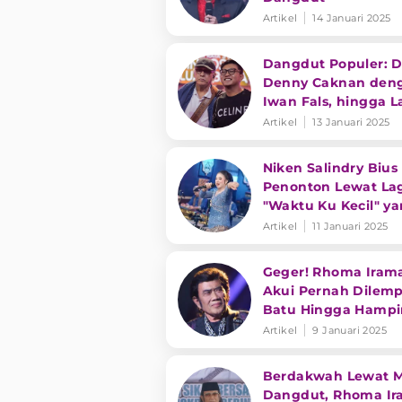
Artikel
14 Januari 2025
Dangdut Populer: 
Denny Caknan den
Iwan Fals, hingga 
Baru Putri Isnari
Artikel
13 Januari 2025
Niken Salindry Bius
Penonton Lewat La
"Waktu Ku Kecil" y
Viral di Media Sosial
Artikel
11 Januari 2025
Geger! Rhoma Iram
Akui Pernah Dilem
Batu Hingga Hampi
Meninggal 2 Kali Sa
Artikel
9 Januari 2025
Manggung
Berdakwah Lewat M
Dangdut, Rhoma I