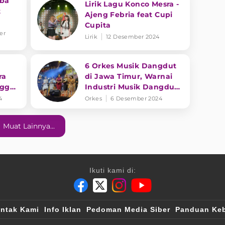
ba
Lirik Lagu Konco Mesra -
t
Ajeng Febria feat Cupi
Cupita
rama
er
Lirik
12 Desember 2024
6 Orkes Musik Dangdut
ra
di Jawa Timur, Warnai
ngga
Industri Musik Dangdut
gung
Indonesia
4
Orkes
6 Desember 2024
Muat Lainnya...
Ikuti kami di:
ntak Kami
Info Iklan
Pedoman Media Siber
Panduan Keb