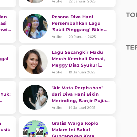
ikat
Artikel
22 Januari 2025
TO
dan
Pesona Diva Hani
asi
Persembahkan Lagu
Kawin
'Sakit Pinggang' Bikin
Takjub
Artikel
20 Januari 2025
TE
Lagu Secangkir Madu
ggal
Merah Kembali Ramai,
g
Meggy Diaz Syukuri
Masih Eksis di Dunia
Artikel
19 Januari 2025
Hiburan
"Air Mata Perpisahan"
 Yuk:
dari Diva Hani Bikin
Merinding, Banjir Pujian
py
Netizen
Artikel
14 Januari 2025
a
Gratis! Warga Koplo
usik
Malam Ini Bakal
Guncangkan Kota