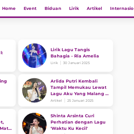
Home
Event
Biduan
Lirik
Artikel
Internasio
Lirik Lagu Tangis
l:
Bahagia - Ria Amelia
Lirik
30 Januari 2025
ing
Arlida Putri Kembali
Tampil Memukau Lewat
Lagu Aku Yang Malang 4
Musik
Bersama Bintang
Artikel
25 Januari 2025
Fortuna
Shinta Arsinta Curi
t,
Perhatian dengan Lagu
Mati'
'Waktu Ku Kecil'