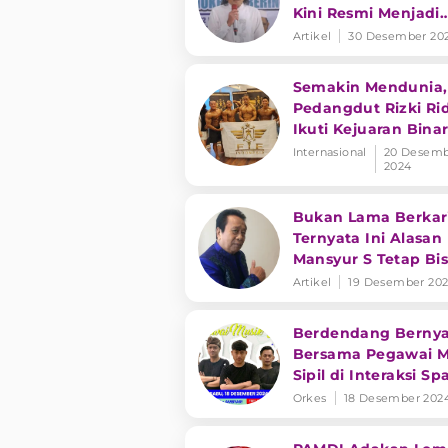
Kini Resmi Menjadi
Bagian dari
Artikel
30 Desember 20
Kementerian Agam
Semakin Mendunia,
Pedangdut Rizki Ri
Ikuti Kejuaran Bina
FIF Malaysia 2024
Internasional
20 Desemb
2024
Bukan Lama Berkari
Ternyata Ini Alasan
Mansyur S Tetap Bi
Bertahan di Dunia
Artikel
19 Desember 20
Hiburan
Berdendang Bernya
Bersama Pegawai M
Sipil di Interaksi Sp
Bekasi
Orkes
18 Desember 202