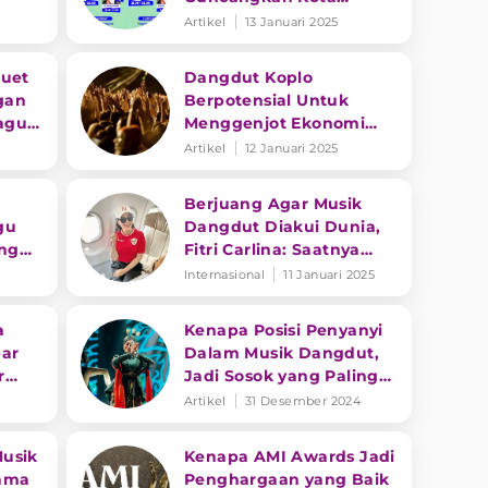
Bekasi di Interaksi Space
Artikel
13 Januari 2025
Duet
Dangdut Koplo
gan
Berpotensial Untuk
Lagu
Menggenjot Ekonomi
Kreatif di Indonesia
Artikel
12 Januari 2025
Berjuang Agar Musik
gu
Dangdut Diakui Dunia,
ang
Fitri Carlina: Saatnya
Dapat Pengakuan
Internasional
11 Januari 2025
Internasional
a
Kenapa Posisi Penyanyi
par
Dalam Musik Dangdut,
r
Jadi Sosok yang Paling
at
Penting?
Artikel
31 Desember 2024
usik
Kenapa AMI Awards Jadi
rama
Penghargaan yang Baik