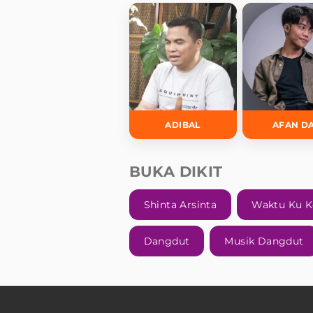
ADIBAL
AFAN D
BUKA DIKIT
Shinta Arsinta
Waktu Ku K
Dangdut
Musik Dangdut