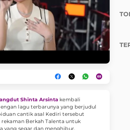
TO
TE
angdut
Shinta Arsinta
kembali
dengan lagu terbarunya yang berjudul
, biduan cantik asal Kediri tersebut
l rekaman Berkah Talenta untuk
a yang segar dan menghibur.