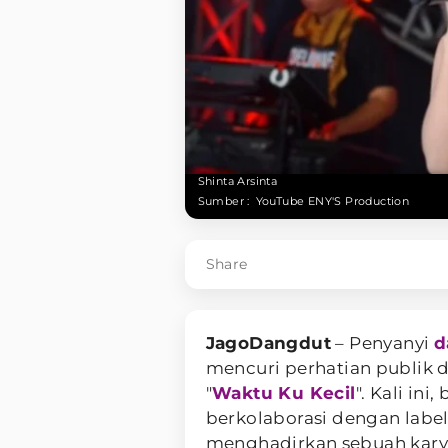
Shinta Arsinta
Sumber :
YouTube ENY'S Production
Share
JagoDangdut
– Penyanyi
d
mencuri perhatian publik 
"
Waktu Ku Kecil
". Kali ini
berkolaborasi dengan labe
menghadirkan sebuah kary