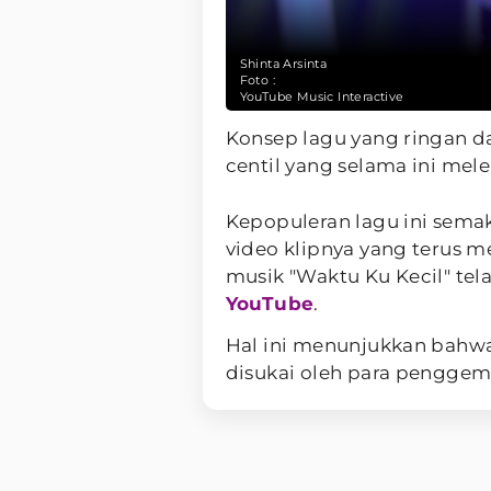
Shinta Arsinta
Foto :
YouTube Music Interactive
Konsep lagu yang ringan d
centil yang selama ini mele
Kepopuleran lagu ini sema
video klipnya yang terus m
musik "Waktu Ku Kecil" telah
YouTube
.
Hal ini menunjukkan bahwa
disukai oleh para pengge