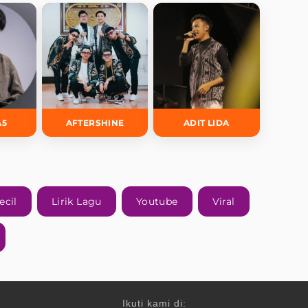
A5
AFTERSHINE
ADIT LIDA
ecil
Lirik Lagu
Youtube
Viral
Ikuti kami di: