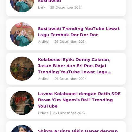
Susilawati
Lirik
29 Desember 2024
Susilawati Trending YouTube Lewat
Lagu Tembak Dor Dor Dor
Artikel
29 Desember 2024
Kolaborasi Epik: Denny Caknan,
Jasun Biber dan Eri Pras Rajai
Trending YouTube Lewat Lagu
Keroncong
Artikel
29 Desember 2024
Lavora Kolaborasi dengan Ratih SDE
Bawa 'Ora Ngemis Bali' Trending
YouTube
Orkes
26 Desember 2024
Shinta Arsinta Bikin Baper dengan