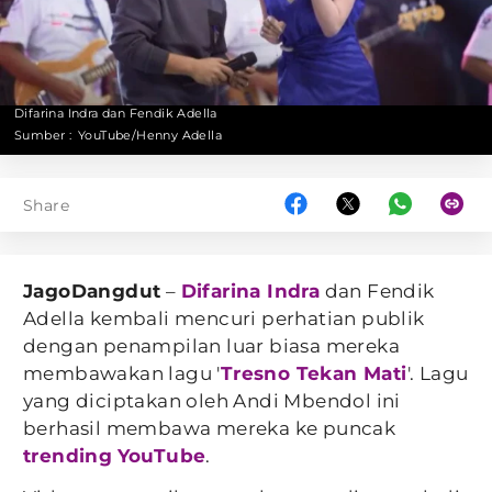
Difarina Indra dan Fendik Adella
Sumber :
YouTube/Henny Adella
Share
JagoDangdut
–
Difarina Indra
dan Fendik
Adella kembali mencuri perhatian publik
dengan penampilan luar biasa mereka
membawakan lagu '
Tresno Tekan Mati
'. Lagu
yang diciptakan oleh Andi Mbendol ini
berhasil membawa mereka ke puncak
trending
YouTube
.