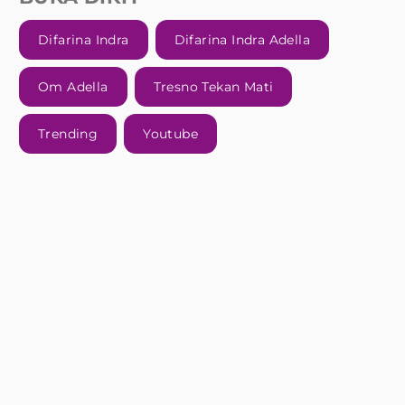
Difarina Indra
Difarina Indra Adella
Om Adella
Tresno Tekan Mati
Trending
Youtube