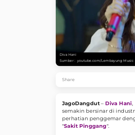
Diva Hani
Sumber :
youtube.com/Lembayung Music
Share
JagoDangdut
–
Diva Hani
,
semakin bersinar di indust
perhatian penggemar deng
"
Sakit Pinggang
".