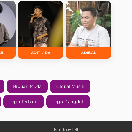
A5
ADIT LIDA
ADIBAL
Biduan Muda
Global Musik
Lagu Terbaru
Jago Dangdut
Ikuti kami di: