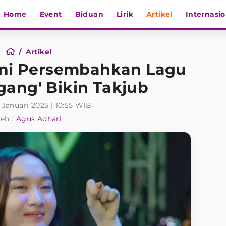
Home
Event
Biduan
Lirik
Artikel
Internasio
Artikel
ani Persembahkan Lagu
gang' Bikin Takjub
 Januari 2025 | 10:55 WIB
eh :
Agus Adhari