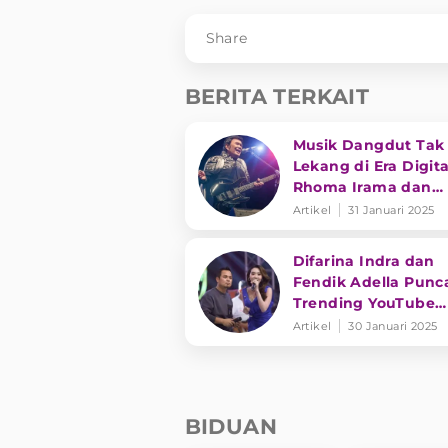
Share
BERITA TERKAIT
Musik Dangdut Tak
Lekang di Era Digita
Rhoma Irama dan
Transformasi Genre
Artikel
31 Januari 2025
Difarina Indra dan
Fendik Adella Punc
Trending YouTube
dengan 'Tresno Tek
Artikel
30 Januari 2025
Mati'
BIDUAN