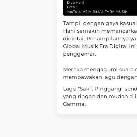
Diva Hani
Foto :
YouTube ASIA BIMANTARA MUSIK
Tampil dengan gaya kasual 
Hani semakin memancarka
dicintai. Penampilannya y
Global Musik Era Digital in
penggemar.
Mereka mengagumi suara 
membawakan lagu dengan 
Lagu "Sakit Pinggang" send
yang ringan dan mudah diin
Gamma.