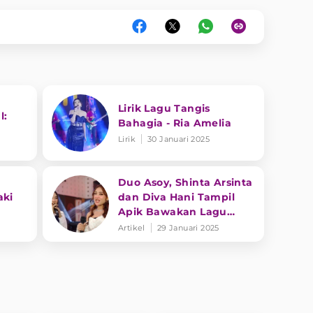
Lirik Lagu Tangis
l:
Bahagia - Ria Amelia
Lirik
30 Januari 2025
Duo Asoy, Shinta Arsinta
aki
dan Diva Hani Tampil
Apik Bawakan Lagu
an
'Wonogiri (Gunung
Artikel
29 Januari 2025
Gandul)'