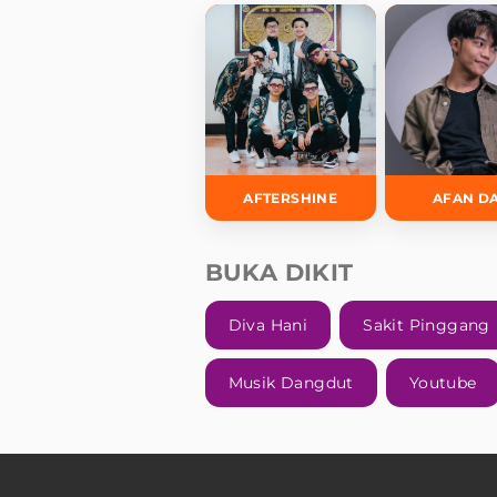
AFTERSHINE
AFAN D
BUKA DIKIT
Diva Hani
Sakit Pinggang
Musik Dangdut
Youtube