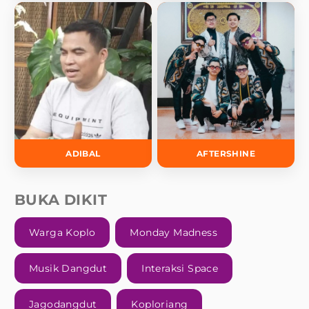
ADIBAL
AFTERSHINE
BUKA DIKIT
Warga Koplo
Monday Madness
Musik Dangdut
Interaksi Space
Jagodangdut
Koploriang