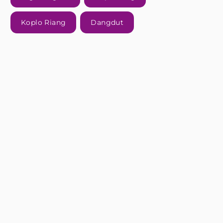
Koplo Riang
Dangdut