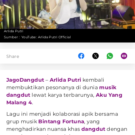
Arlida Putri
Sumber :
YouTube: Arlida Putri Official
Share
JagoDangdut
–
Arlida Putri
kembali
membuktikan pesonanya di dunia
musik
dangdut
lewat karya terbarunya,
Aku Yang
Malang 4
.
Lagu ini menjadi kolaborasi apik bersama
grup musik
Bintang Fortuna
, yang
menghadirkan nuansa khas
dangdut
dengan