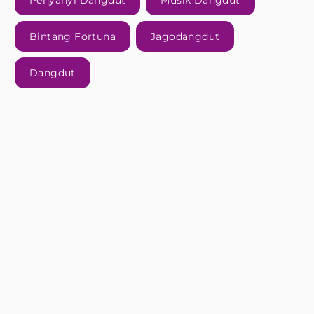
Penyanyi Dangdut
Musik Dangdut
Bintang Fortuna
Jagodangdut
Dangdut