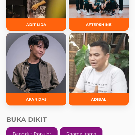
ADIT LIDA
AFTERSHINE
AFAN DA5
ADIBAL
BUKA DIKIT
Dangdut Populer
Rhoma Irama