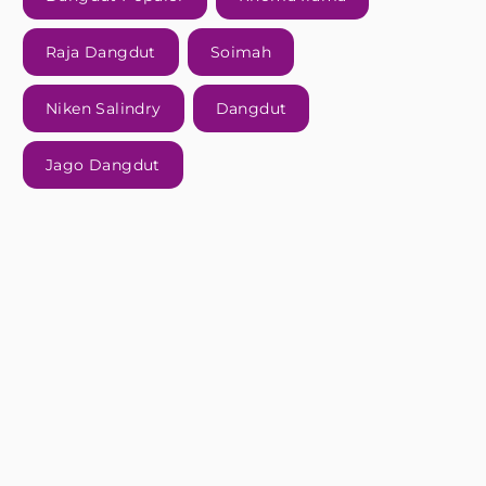
Raja Dangdut
Soimah
Niken Salindry
Dangdut
Jago Dangdut