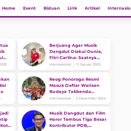
Home
Event
Biduan
Lirik
Artikel
Internasio
etua
Berjuang Agar Musik
ik
Dangdut Diakui Dunia,
ui
Fitri Carlina: Saatnya
Dapat Pengakuan
 2025
Internasional
11 Januari 2025
Internasional
ukan
Reog Ponorogo Resmi
isi
Masuk Daftar Warisan
go
Budaya Takbenda
UNESCO 2024
4
Internasional
5 Desember 2024
jadi
Musik Dangdut dan Film
ntip
Horor Tembus Tiga Besar
 Kota
Kontributor PDB,