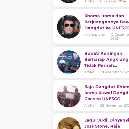
Ambon
Artikel
6 Februari 2024
Rhoma Irama dan
Perjuangannya Ba
Dangdut ke UNESC
Internasional
12 Desemb
2023
Bupati Kuningan
Berharap Angklung
Tidak Pernah
Terlupakan dan Har
Artikel
2 Desember 202
Dilestarikan
Raja Dangdut Rho
Irama Kawal Dangd
Goes to UNESCO
Artikel
28 November 20
Lagu 'Judi' Dinyany
Joss Stone, Raja