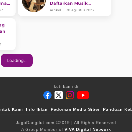
ama
Daftarkan Musik
ut
Dangdut ke UNESCO
23
Artikel
30 Agustus 2023
ng
san
2
Loading...
Ikuti kami di:
ntak Kami
Info Iklan
Pedoman Media Siber
Panduan Keb
JagoDangdut.com
©2019
| All Rights Reserved
A Group Member of
VIVA Digital Network