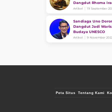
Dangdut Rhoma Ir
Ingin Musik Dangd
Artikel
19 September 20
Diakui UNESCO
Sandiaga Uno Doro
Dangdut Jadi Wari
Budaya UNESCO
Artikel
9 November 202
Peta Situs
Tentang Kami
Ko