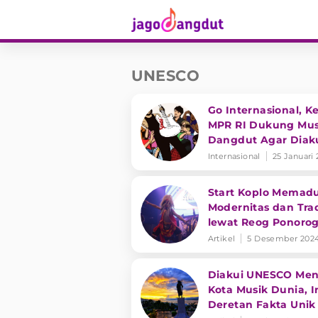
UNESCO
Go Internasional, K
MPR RI Dukung Mus
Dangdut Agar Diak
UNESCO
Internasional
25 Januari
Start Koplo Memad
Modernitas dan Trad
lewat Reog Ponoro
Artikel
5 Desember 202
Diakui UNESCO Men
Kota Musik Dunia, I
Deretan Fakta Unik