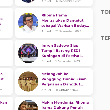
Sandiaga Uno Bidik
Artikel
16 Desember 2023
Pengakuan UNESCO
TO
Rhoma Irama
wa
Mengajukan Dangdut
O
sebagai Warisan Budaya
er
Asli Indonesia ke
Artikel
12 Desember 2023
UNESCO, Banjir
TE
Dukungan
Imron Sadewo Siap
Tampil Bareng REDI
Kuningan di Festival
us
Angklung 2023
3
Artikel
2 Desember 2023
ma
Melangkah ke
ut
Panggung Dunia: Kisah
Perjalanan Dangdut
Menuju Pengakuan
23
Artikel
18 Oktober 2023
UNESCO
ikan
Makin Mendunia, Rhoma
Irama Dukung Penuh