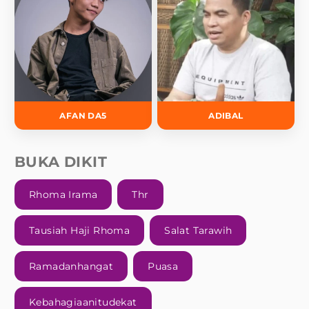
AFAN DA5
ADIBAL
BUKA DIKIT
Rhoma Irama
Thr
Tausiah Haji Rhoma
Salat Tarawih
Ramadanhangat
Puasa
Kebahagiaanitudekat