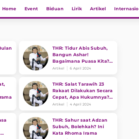
Home
Event
Biduan
Lirik
Artikel
Internasio
Bulan
THR: Tidur Abis Subuh,
Bangun Ashar!
Bagaimana Puasa Kita?
Irama
Begini Kata Rhoma
Artikel
6 April 2024
Irama
at,
THR: Salat Tarawih 23
Rakaat Dilakukan Secara
Irama
Cepat, Apa Hukumnya?
Ini Kata Rhoma Irama
Artikel
4 April 2024
asa
THR: Sahur saat Adzan
Subuh, Bolehkah? Ini
a
Kata Rhoma Irama