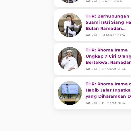
Irama Menjawab
Artikel
3 April 2024
THR: Berhubungan
Suami Istri Siang Ha
Bulan Ramadan
Bagaimana? Rhom
Artikel
31 Maret 2024
Irama Menjawab
THR: Rhoma Irama
Ungkap 7 Ciri Oran
Bertakwa, Ramada
Momen Melatih Diri
Artikel
27 Maret 2024
THR: Rhoma Irama 
Habib Jafar Ingatka
yang Diharamkan 
Al Quran
Artikel
19 Maret 2024