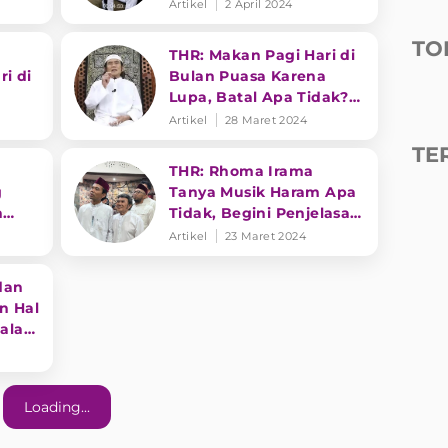
Artikel
2 April 2024
TO
THR: Makan Pagi Hari di
ri di
Bulan Puasa Karena
Lupa, Batal Apa Tidak?
a
Rhoma Irama Menjawab
Artikel
28 Maret 2024
TE
THR: Rhoma Irama
g
Tanya Musik Haram Apa
n
Tidak, Begini Penjelasan
Ustadz Abdul Somad
Artikel
23 Maret 2024
dan
n Hal
Dalam
Loading...