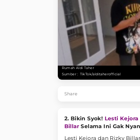
Rumah Aldi Taher
Sumber :
TikTok/alditaherofficial
Share
2. Bikin Syok!
Lesti Kejora
Billar
Selama Ini Gak Nya
Lesti Kejora dan Rizky Bill