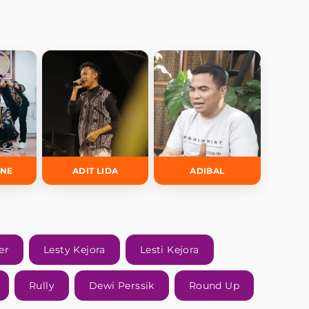
INE
ADIT LIDA
ADIBAL
er
Lesty Kejora
Lesti Kejora
Rully
Dewi Perssik
Round Up