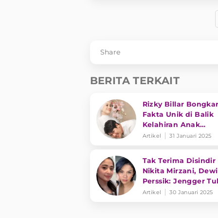
Share
BERITA TERKAIT
Rizky Billar Bongka
Fakta Unik di Balik
Kelahiran Anak
Keduanya
Artikel
31 Januari 2025
Tak Terima Disindir
Nikita Mirzani, Dewi
Perssik: Jengger Tu
Tong Kosong Nyari
Artikel
30 Januari 2025
Bunyinya