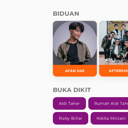
BIDUAN
AFAN DA5
AFTERSH
BUKA DIKIT
Aldi Taher
Rumah Aldi Tah
Rizky Billar
Nikita Mirzani