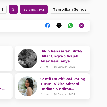
1
2
Selanjutnya
Tampilkan Semua
r
Bikin Penasaran, Rizky
Billar Ungkap Wajah
Anak Keduanya
Artikel
30 Januari 2025
Sentil Doktif Soal Rating
Turun, Nikita Mirzani
h
Berikan Sindiran
ng
Menohok ke Dewi
Artikel
30 Januari 2025
Perssik