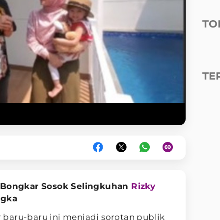
TO
TE
Bongkar Sosok Selingkuhan
Rizky
ngka
ar baru-baru ini menjadi sorotan publik