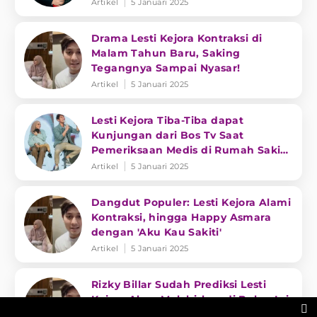
Artikel
5 Januari 2025
Drama Lesti Kejora Kontraksi di
Malam Tahun Baru, Saking
Tegangnya Sampai Nyasar!
Artikel
5 Januari 2025
Lesti Kejora Tiba-Tiba dapat
Kunjungan dari Bos Tv Saat
Pemeriksaan Medis di Rumah Sakit,
Ada Apa?
Artikel
5 Januari 2025
Dangdut Populer: Lesti Kejora Alami
Kontraksi, hingga Happy Asmara
dengan 'Aku Kau Sakiti'
Artikel
5 Januari 2025
Rizky Billar Sudah Prediksi Lesti
Kejora Akan Melahirkan di Bulan Ini

Sebelumnya