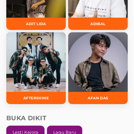
ADIT LIDA
ADIBAL
AFTERSHINE
AFAN DA5
BUKA DIKIT
Lesti Kejora
Lagu Baru