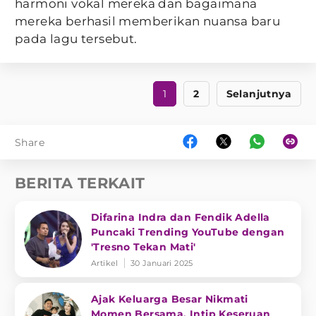
harmoni vokal mereka dan bagaimana
mereka berhasil memberikan nuansa baru
pada lagu tersebut.
1
2
Selanjutnya
Share
BERITA TERKAIT
Difarina Indra dan Fendik Adella
Puncaki Trending YouTube dengan
'Tresno Tekan Mati'
Artikel
30 Januari 2025
Ajak Keluarga Besar Nikmati
Momen Bersama, Intip Keseruan