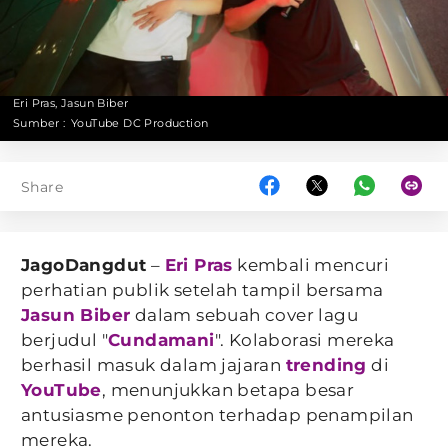
Eri Pras, Jasun Biber
Sumber :
YouTube DC Production
Share
JagoDangdut
–
Eri Pras
kembali mencuri
perhatian publik setelah tampil bersama
Jasun Biber
dalam sebuah cover lagu
berjudul "
Cundamani
". Kolaborasi mereka
berhasil masuk dalam jajaran
trending
di
YouTube
, menunjukkan betapa besar
antusiasme penonton terhadap penampilan
mereka.