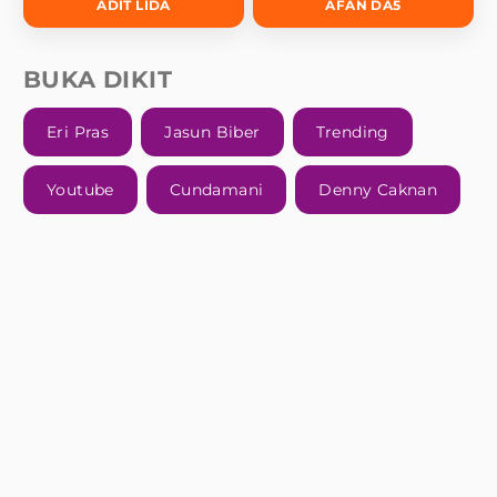
ADIT LIDA
AFAN DA5
BUKA DIKIT
Eri Pras
Jasun Biber
Trending
Youtube
Cundamani
Denny Caknan