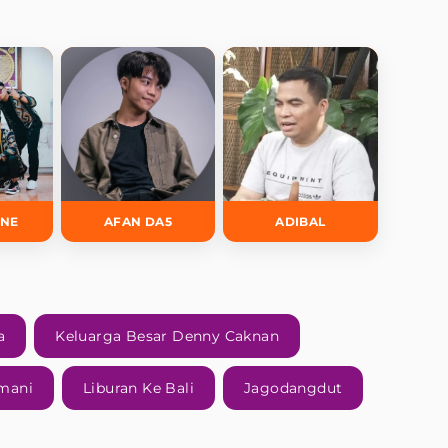
INE
AFAN DA5
ADIBAL
a
Keluarga Besar Denny Caknan
mani
Liburan Ke Bali
Jagodangdut