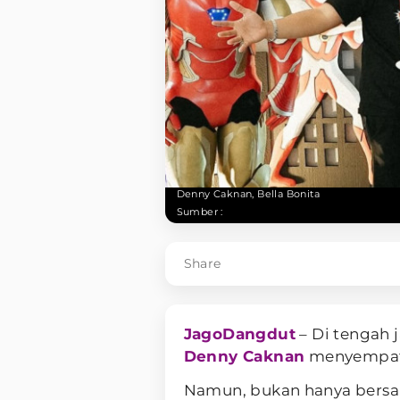
Denny Caknan, Bella Bonita
Sumber :
Share
JagoDangdut
– Di tengah
Denny Caknan
menyempatka
Namun, bukan hanya bersam