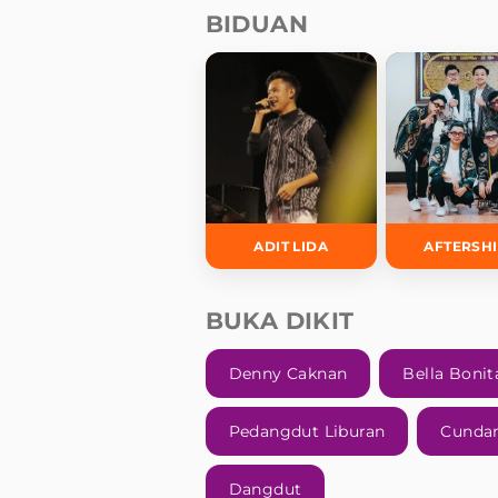
BIDUAN
ADIT LIDA
AFTERSH
BUKA DIKIT
Denny Caknan
Bella Bonit
Pedangdut Liburan
Cunda
Dangdut