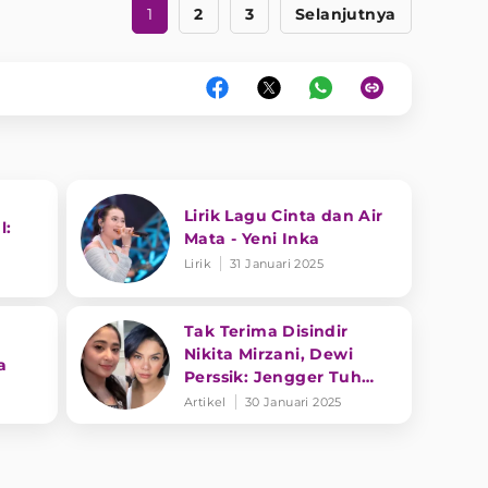
1
2
3
Selanjutnya
Lirik Lagu Cinta dan Air
l:
Mata - Yeni Inka
Lirik
31 Januari 2025
Tak Terima Disindir
Nikita Mirzani, Dewi
a
Perssik: Jengger Tuh
Tong Kosong Nyaring
Artikel
30 Januari 2025
Bunyinya