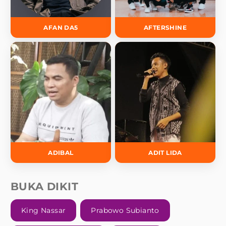
AFAN DA5
AFTERSHINE
ADIBAL
ADIT LIDA
BUKA DIKIT
King Nassar
Prabowo Subianto