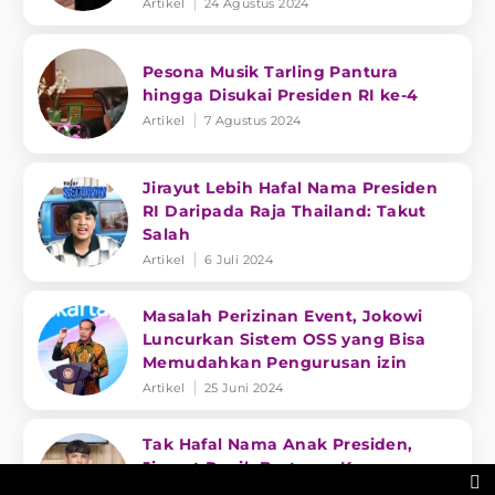
Artikel
24 Agustus 2024
Pesona Musik Tarling Pantura
hingga Disukai Presiden RI ke-4
Artikel
7 Agustus 2024
Jirayut Lebih Hafal Nama Presiden
RI Daripada Raja Thailand: Takut
Salah
Artikel
6 Juli 2024
Masalah Perizinan Event, Jokowi
Luncurkan Sistem OSS yang Bisa
Memudahkan Pengurusan izin
Artikel
25 Juni 2024
Tak Hafal Nama Anak Presiden,
Jirayut Panik Bertemu Kaesang

Pangarep