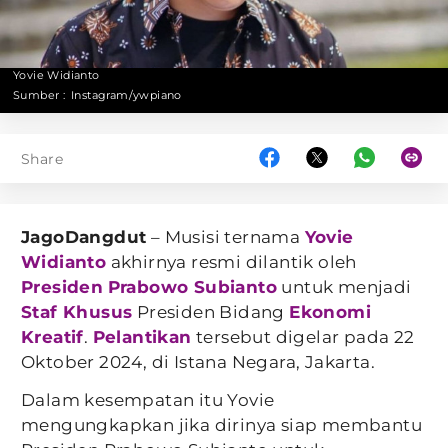
Yovie Widianto
Sumber :
Instagram/ywpiano
Share
JagoDangdut
– Musisi ternama
Yovie
Widianto
akhirnya resmi dilantik oleh
Presiden
Prabowo Subianto
untuk menjadi
Staf Khusus
Presiden Bidang
Ekonomi
Kreatif
.
Pelantikan
tersebut digelar pada 22
Oktober 2024, di Istana Negara, Jakarta.
Dalam kesempatan itu Yovie
mengungkapkan jika dirinya siap membantu