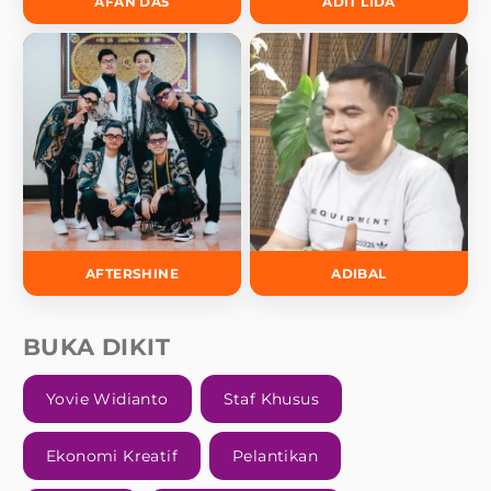
AFAN DA5
ADIT LIDA
AFTERSHINE
ADIBAL
BUKA DIKIT
Yovie Widianto
Staf Khusus
Ekonomi Kreatif
Pelantikan