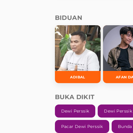
BIDUAN
ADIBAL
AFAN D
BUKA DIKIT
Dewi Perssik
Dewi Perssik
Pacar Dewi Perssik
Bunda 