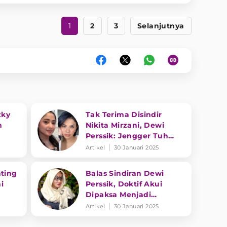
1
2
3
Selanjutnya
zky
Tak Terima Disindir
h
Nikita Mirzani, Dewi
Perssik: Jengger Tuh
Tong Kosong Nyaring
Artikel
30 Januari 2025
Bunyinya
ating
Balas Sindiran Dewi
i
Perssik, Doktif Akui
Dipaksa Menjadi
Bintang Tamu Hingga
Artikel
30 Januari 2025
Keluhkan Bayaran