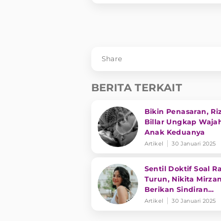
Share
BERITA TERKAIT
Bikin Penasaran, Ri
Billar Ungkap Waja
Anak Keduanya
Artikel
30 Januari 2025
Sentil Doktif Soal R
Turun, Nikita Mirzan
Berikan Sindiran
Menohok ke Dewi
Artikel
30 Januari 2025
Perssik