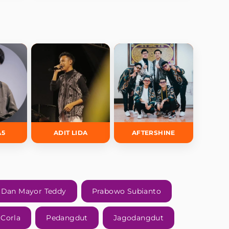
A5
ADIT LIDA
AFTERSHINE
 Dan Mayor Teddy
Prabowo Subianto
Corla
Pedangdut
Jagodangdut