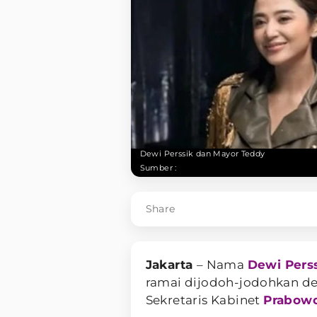
Dewi Perssik dan Mayor Teddy
Sumber :
Share
Jakarta
– Nama
Dewi Pers
ramai dijodoh-jodohkan de
Sekretaris Kabinet
Prabowo