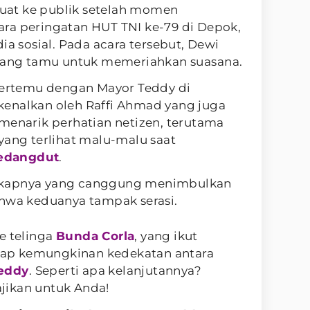
at ke publik setelah momen
ra peringatan HUT TNI ke-79 di Depok,
ia sosial. Pada acara tersebut, Dewi
ntang tamu untuk memeriahkan suasana.
 bertemu dengan Mayor Teddy di
enalkan oleh Raffi Ahmad yang juga
menarik perhatian netizen, terutama
yang terlihat malu-malu saat
edangdut
.
ikapnya yang canggung menimbulkan
ahwa keduanya tampak serasi.
e telinga
Bunda Corla
, yang ikut
ap kemungkinan kedekatan antara
Teddy
. Seperti apa kelanjutannya?
jikan untuk Anda!