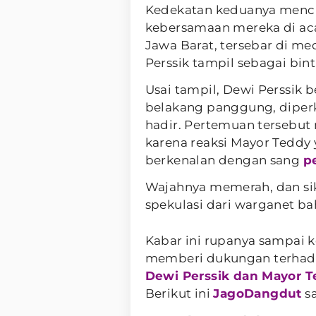
Kedekatan keduanya mencu
kebersamaan mereka di aca
Jawa Barat, tersebar di med
Perssik tampil sebagai bi
Usai tampil, Dewi Perssik
belakang panggung, diperk
hadir. Pertemuan tersebut 
karena reaksi Mayor Teddy 
berkenalan dengan sang
p
Wajahnya memerah, dan s
spekulasi dari warganet b
Kabar ini rupanya sampai k
memberi dukungan terhad
Dewi Perssik dan Mayor 
Berikut ini
JagoDangdut
sa