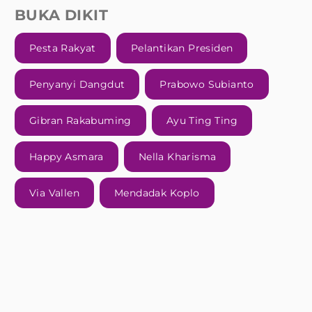
BUKA DIKIT
Pesta Rakyat
Pelantikan Presiden
Penyanyi Dangdut
Prabowo Subianto
Gibran Rakabuming
Ayu Ting Ting
Happy Asmara
Nella Kharisma
Via Vallen
Mendadak Koplo