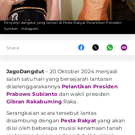
Penyanyi dangdut yang tampil di Pesta Rakyat Pelantikan Presiden
Sumber :
Instagram
Share
JagoDangdut
– 20 Oktober 2024 menjadi
salah satu hari yang bersejarah lantaran
diselenggarakannya
Pelantikan Presiden
Prabowo Subianto
dan wakil presiden
Gibran Rakabuming
Raka.
Serangkaian acara tersebut lantas
disambung dengan
Pesta Rakyat
yang akan
diisi oleh beberapa musisi kenamaan tanah