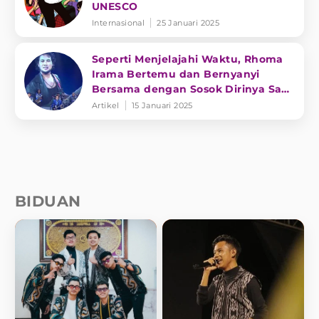
UNESCO
Internasional
25 Januari 2025
Seperti Menjelajahi Waktu, Rhoma
Irama Bertemu dan Bernyanyi
Bersama dengan Sosok Dirinya Saat
Muda
Artikel
15 Januari 2025
BIDUAN