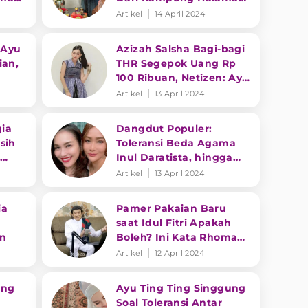
Masih Terasa Hangat
Artikel
14 April 2024
 Ayu
Azizah Salsha Bagi-bagi
ian,
THR Segepok Uang Rp
100 Ribuan, Netizen: Ayu
Ting Ting Harus Liat Ini
Artikel
13 April 2024
ia
Dangdut Populer:
sih
Toleransi Beda Agama
m
Inul Daratista, hingga
24
Outfit Elegan Ayu Ting
Artikel
13 April 2024
Ting
ia
Pamer Pakaian Baru
saat Idul Fitri Apakah
an
Boleh? Ini Kata Rhoma
Irama
Artikel
12 April 2024
ing
Ayu Ting Ting Singgung
Soal Toleransi Antar