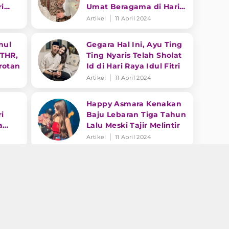
ri
Umat Beragama di Hari
Raya Idul Fitri
Artikel
11 April 2024
nul
Gegara Hal Ini, Ayu Ting
 THR,
Ting Nyaris Telah Sholat
rotan
Id di Hari Raya Idul Fitri
Artikel
11 April 2024
Happy Asmara Kenakan
i
Baju Lebaran Tiga Tahun
a
Lalu Meski Tajir Melintir
Artikel
11 April 2024
Dangdut Populer: Pasha
445 H
Ungu Penasaran Lagu
Part
Lirik Bahasa Jawa,
Ucapan Selamat Idul
Artikel
11 April 2024
Adha
nyak
6 Outfit Lebaran Artis