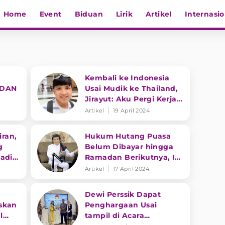
Home
Event
Biduan
Lirik
Artikel
Internasio
Kembali ke Indonesia
 DAN
Usai Mudik ke Thailand,
Jirayut: Aku Pergi Kerja
Dulu
Artikel
19 April 2024
iran,
Hukum Hutang Puasa
g
Belum Dibayar hingga
adi
Ramadan Berikutnya, Ini
Kata Rhoma Irama
Artikel
17 April 2024
Dewi Perssik Dapat
skan
Penghargaan Usai
l
tampil di Acara