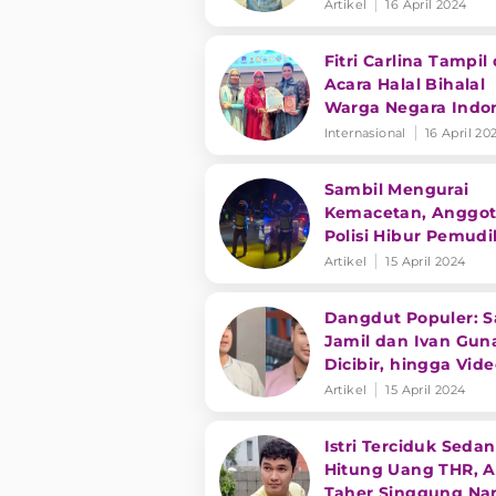
Fitri ke Pantai
Artikel
16 April 2024
Fitri Carlina Tampil 
Acara Halal Bihalal
Warga Negara Indo
di Qatar
Internasional
16 April 20
Sambil Mengurai
Kemacetan, Anggo
Polisi Hibur Pemudi
dengan Joget Dan
Artikel
15 April 2024
di Garut
Dangdut Populer: S
Jamil dan Ivan Gu
Dicibir, hingga Vid
Lawas Dewi Perssik
Artikel
15 April 2024
Istri Terciduk Seda
Hitung Uang THR, A
Taher Singgung N