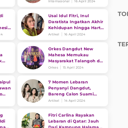
Indonesian Open House
Internasional
16 April 2024
di Pakistan
TO
di
Usai Idul Fitri, Inul
Daratista Ingatkan Akhir
nesia
Kehidupan hingga Harta
yang Halal
24
Artikel
16 April 2024
TE
Orkes Dangdut New
ta
Mahesa Memukau
k
Masyarakat Talangoh di
gdut
Acara Temu Kangen Idul
Orkes
15 April 2024
Fitri 1445 H
aipul
7 Momen Lebaran
nawan
Penyanyi Dangdut,
eo
Bareng Calon Suami
hingga Liburan ke
Artikel
14 April 2024
Pantai
ng
Fitri Carlina Rayakan
ldi
Lebaran di Qatar: Jauh
ama
Dari Kampung Halaman,