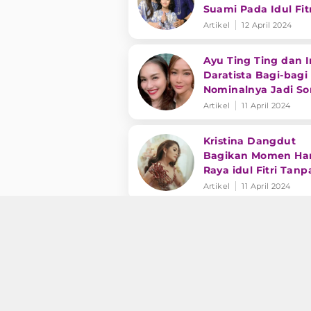
Suami Pada Idul Fit
Hingga Hari ke-3
Artikel
12 April 2024
Ayu Ting Ting dan I
Daratista Bagi-bagi
Nominalnya Jadi So
Artikel
11 April 2024
Kristina Dangdut
Bagikan Momen Har
Raya idul Fitri Tanp
Sang Ibu
Artikel
11 April 2024
Deretan Ucapan
Selamat Idul Fitri 1
dari Artis Dangdut 
2, Menarik dan
Artikel
11 April 2024
Menyentuh
Tradisi Idul Fitri Ba