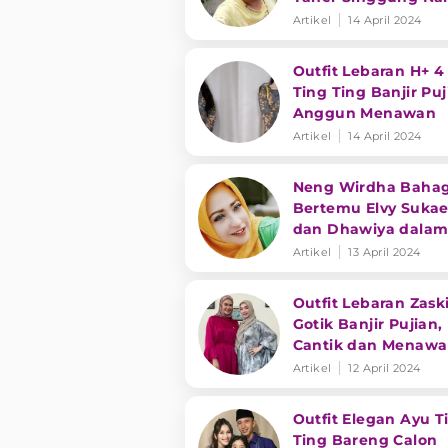
Ayu Ting Ting
Artikel
14 April 2024
Outfit Lebaran H+ 4
Ting Ting Banjir Puj
Anggun Menawan
Artikel
14 April 2024
Neng Wirdha Bahag
Bertemu Elvy Sukae
dan Dhawiya dala
Momen Idul Fitri 20
Artikel
13 April 2024
Outfit Lebaran Zask
Gotik Banjir Pujian,
Cantik dan Menaw
Artikel
12 April 2024
Outfit Elegan Ayu T
Ting Bareng Calon