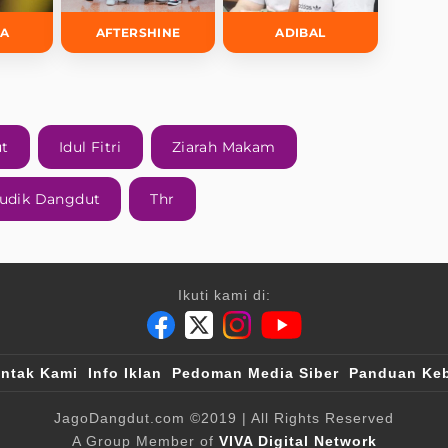
DA
AFTERSHINE
ADIBAL
ut
Idul Fitri
Ziarah Makam
udik Dangdut
Thr
Ikuti kami di:
ntak Kami
Info Iklan
Pedoman Media Siber
Panduan Keb
JagoDangdut.com
©2019
| All Rights Reserved
A Group Member of
VIVA Digital Network