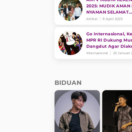
2025: MUDIK AMAN
NYAMAN SELAMAT
SAMPAI TUJUAN
Artikel
9 April 2025
Go Internasional, K
MPR RI Dukung Mus
Dangdut Agar Diak
UNESCO
Internasional
25 Januari
BIDUAN