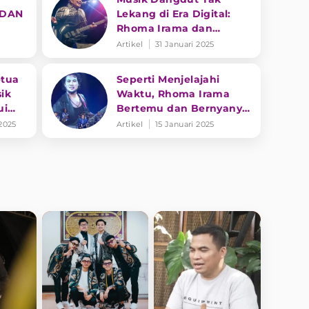
 DAN
Lekang di Era Digital:
Rhoma Irama dan
Transformasi Genre
Artikel
31 Januari 2025
etua
Seperti Menjelajahi
ik
Waktu, Rhoma Irama
ui
Bertemu dan Bernyanyi
Bersama dengan Sosok
 2025
Artikel
15 Januari 2025
Dirinya Saat Muda