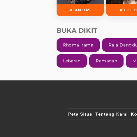
AFAN DA5
ADIT LI
BUKA DIKIT
Rhoma Irama
Raja Dangd
Lebaran
Ramadan
M
Peta Situs
Tentang Kami
Ko