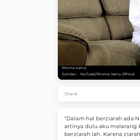
Rhoma Irama
Sumber :
YouTube/Rhoma Irama Official
Share
"Dalam hal berziarah ada 
artinya dulu aku melarang
berziarah lah. Karena zia