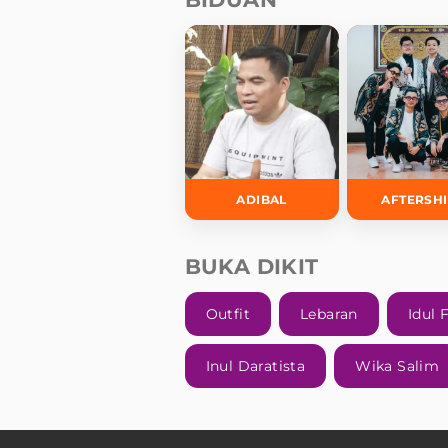
ADIBAL
AFTERSH
BUKA DIKIT
Outfit
Lebaran
Idul F
Inul Daratista
Wika Salim