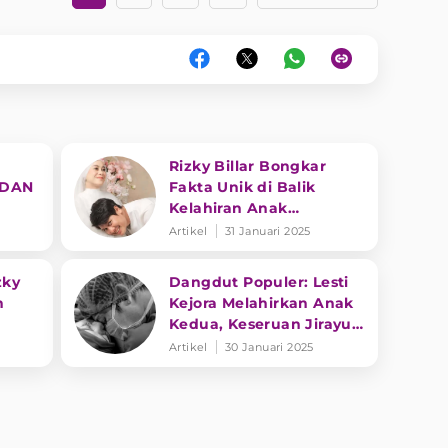
Rizky Billar Bongkar
 DAN
Fakta Unik di Balik
Kelahiran Anak
Keduanya
Artikel
31 Januari 2025
zky
Dangdut Populer: Lesti
h
Kejora Melahirkan Anak
Kedua, Keseruan Jirayut
dan Soimah
Artikel
30 Januari 2025