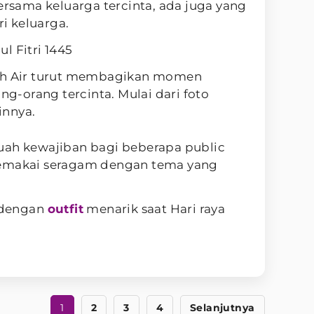
bersama keluarga tercinta, ada juga yang
i keluarga.
l Fitri 1445
nah Air turut membagikan momen
ang-orang tercinta. Mulai dari foto
innya.
uah kewajiban bagi beberapa public
memakai seragam dengan tema yang
t dengan
outfit
menarik saat Hari raya
1
2
3
4
Selanjutnya