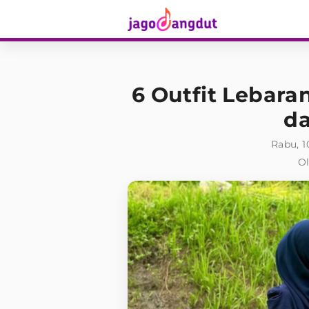
6 Outfit Lebara
d
Rabu, 1
Ol