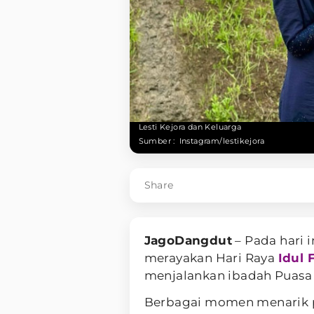
Lesti Kejora dan Keluarga
Sumber :
Instagram/lestikejora
Share
JagoDangdut
– Pada hari 
merayakan Hari Raya
Idul F
menjalankan ibadah Puasa
Berbagai momen menarik p