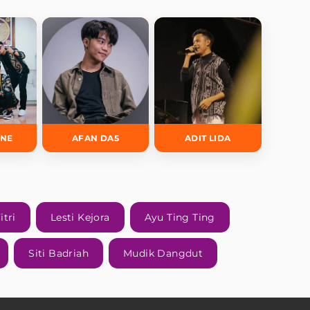
INE
AFAN DA5
ADIT LIDA
itri
Lesti Kejora
Ayu Ting Ting
Siti Badriah
Mudik Dangdut