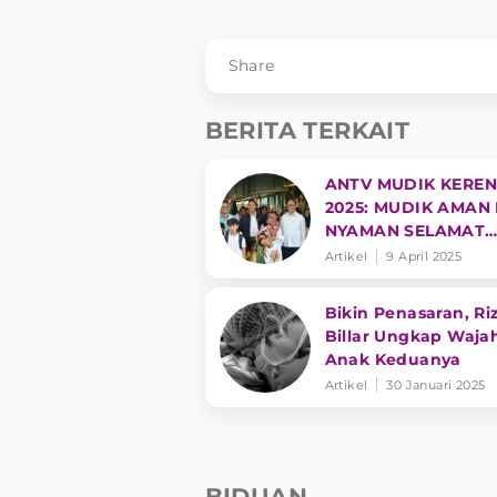
Share
BERITA TERKAIT
ANTV MUDIK KEREN
2025: MUDIK AMAN
NYAMAN SELAMAT
SAMPAI TUJUAN
Artikel
9 April 2025
Bikin Penasaran, Ri
Billar Ungkap Waja
Anak Keduanya
Artikel
30 Januari 2025
BIDUAN