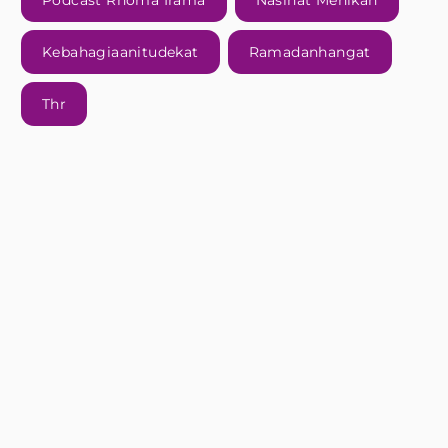
Podcast Rhoma Irama
Nasihat Menikah
Kebahagiaanitudekat
Ramadanhangat
Thr