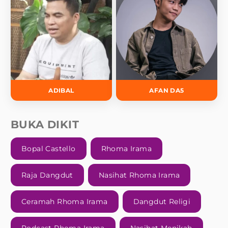
ADIBAL
AFAN DA5
BUKA DIKIT
Bopal Castello
Rhoma Irama
Raja Dangdut
Nasihat Rhoma Irama
Ceramah Rhoma Irama
Dangdut Religi