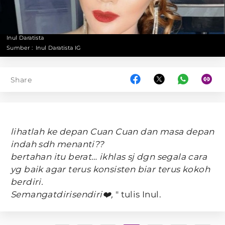
Inul Daratista
Sumber :
Inul Daratista IG
Share
lihatlah ke depan Cuan Cuan dan masa depan
indah sdh menanti??
bertahan itu berat… ikhlas sj dgn segala cara
yg baik agar terus konsisten biar terus kokoh
berdiri.
Semangatdirisendiri❤️,
" tulis Inul.