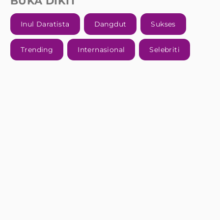
BUKA DIKIT
Inul Daratista
Dangdut
Sukses
Trending
Internasional
Selebriti