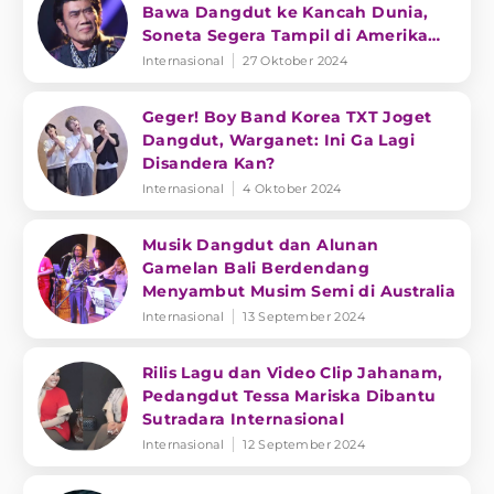
Bawa Dangdut ke Kancah Dunia,
Soneta Segera Tampil di Amerika
Serikat
Internasional
27 Oktober 2024
Geger! Boy Band Korea TXT Joget
Dangdut, Warganet: Ini Ga Lagi
Disandera Kan?
Internasional
4 Oktober 2024
Musik Dangdut dan Alunan
Gamelan Bali Berdendang
Menyambut Musim Semi di Australia
Internasional
13 September 2024
Rilis Lagu dan Video Clip Jahanam,
Pedangdut Tessa Mariska Dibantu
Sutradara Internasional
Internasional
12 September 2024