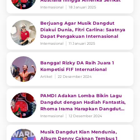
Australia hingga Amerika Serikat
Internasional
18 Januari 2025
Berjuang Agar Musik Dangdut
Diakui Dunia, Fitri Carlina: Saatnya
Dapat Pengakuan Internasional
Internasional
11 Januari 2025
Bangga! Rizky DA Raih Juara 1
Kompetisi FIF International
Artikel
22 Desember 2024
PAMDI Adakan Lomba Bikin Lagu
Dangdut dengan Hadiah Fantastis,
Rhoma Irama Harapkan Dangdut
Mendunia
Internasional
12 Desember 2024
Musik Dangdut Kian Mendunia,
Album Denny Caknan Tembus 1