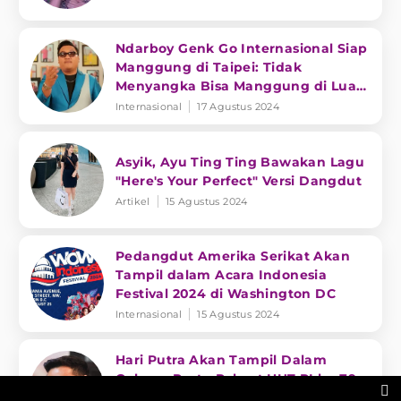
Ndarboy Genk Go Internasional Siap
Manggung di Taipei: Tidak
Menyangka Bisa Manggung di Luar
Negeri
Internasional
17 Agustus 2024
Asyik, Ayu Ting Ting Bawakan Lagu
"Here's Your Perfect" Versi Dangdut
Artikel
15 Agustus 2024
Pedangdut Amerika Serikat Akan
Tampil dalam Acara Indonesia
Festival 2024 di Washington DC
Internasional
15 Agustus 2024
Hari Putra Akan Tampil Dalam
Gelaran Pesta Rakyat HUT RI ke-79

di Arab Saudi