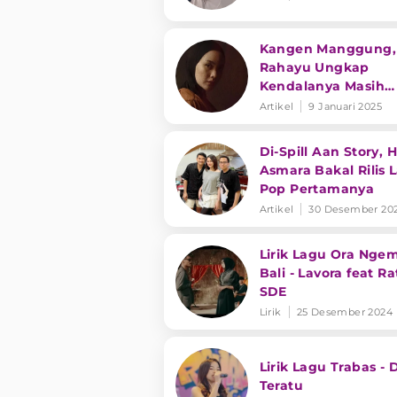
Kangen Manggung, 
Rahayu Ungkap
Kendalanya Masih
Dikenal Sebagai Cit
Artikel
9 Januari 2025
Citata
Di-Spill Aan Story, 
Asmara Bakal Rilis 
Pop Pertamanya
Artikel
30 Desember 20
Lirik Lagu Ora Ngem
Bali - Lavora feat Ra
SDE
Lirik
25 Desember 2024
Lirik Lagu Trabas - 
Teratu