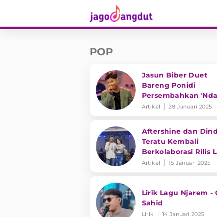
POP
Jasun Biber Duet
Bareng Ponidi
Persembahkan 'Nda
Gerih', Lagu Karya
Artikel
28 Januari 2025
Denny Caknan
Aftershine dan Din
Teratu Kembali
Berkolaborasi Rilis 
'Matursuwun Gusti'
Artikel
15 Januari 2025
Lirik Lagu Njarem - 
Sahid
Lirik
14 Januari 2025