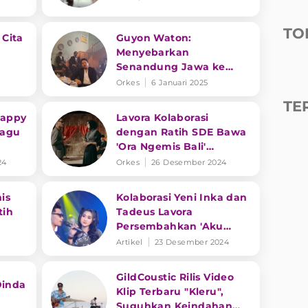
TO
Cita
Guyon Waton:
Menyebarkan
Senandung Jawa ke
a
Seluruh Nusantara
Orkes
6 Januari 2025
TE
Happy
Lavora Kolaborasi
Lagu
dengan Ratih SDE Bawa
'Ora Ngemis Bali'
Trending YouTube
24
Orkes
26 Desember 2024
is
Kolaborasi Yeni Inka dan
tih
Tadeus Lavora
Persembahkan 'Aku
Ikhlas', Bikin Baper
Artikel
23 Desember 2024
GildCoustic Rilis Video
Dinda
Klip Terbaru "Kleru",
Suguhkan Keindahan