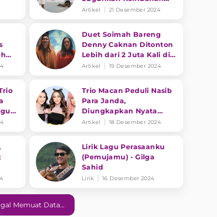
Karimun Jawa
Artikel
21 Desember 2024
Duet Soimah Bareng
s
Denny Caknan Ditonton
ah
Lebih dari 2 Juta Kali di
nre
YouTube
24
Artikel
19 Desember 2024
Trio
Trio Macan Peduli Nasib
a
Para Janda,
agu
Diungkapkan Nyata
ang
Lewat Lagu
24
Artikel
18 Desember 2024
,
Lirik Lagu Perasaanku
t
(Pemujamu) - Gilga
Sahid
k-
24
Lirik
16 Desember 2024
gal Memuat Data...