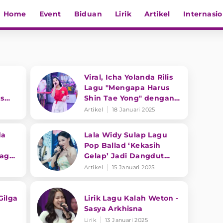
Home
Event
Biduan
Lirik
Artikel
Internasio
Viral, Icha Yolanda Rilis
Lagu "Mengapa Harus
s
Shin Tae Yong" dengan
Genre Musik PopDut
Artikel
18 Januari 2025
da
Lala Widy Sulap Lagu
Pop Ballad ‘Kekasih
Lagu
Gelap’ Jadi Dangdut
Koplo
Artikel
15 Januari 2025
Gilga
Lirik Lagu Kalah Weton -
Sasya Arkhisna
Lirik
13 Januari 2025