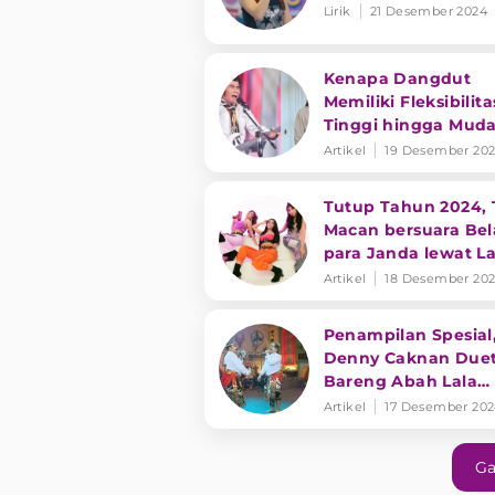
Lirik
21 Desember 2024
Kenapa Dangdut
Memiliki Fleksibilita
Tinggi hingga Mud
Berbaur Dengan Ge
Artikel
19 Desember 20
Musik Lain?
Tutup Tahun 2024, 
Macan bersuara Bel
para Janda lewat L
"Tak Gentar Bela Y
Artikel
18 Desember 20
Bayar"
Penampilan Spesial
Denny Caknan Due
Bareng Abah Lala
Bawakan Lagu 'Deli
Artikel
17 Desember 20
Delikan'
Ga