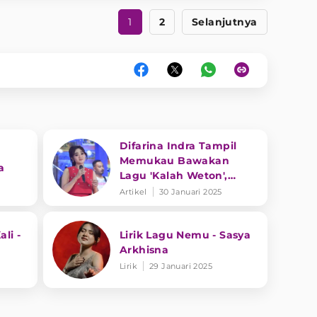
1
2
Selanjutnya
Difarina Indra Tampil
Memukau Bawakan
a
Lagu 'Kalah Weton',
Pesonanya Bikin Salfok
Artikel
30 Januari 2025
li -
Lirik Lagu Nemu - Sasya
Arkhisna
Lirik
29 Januari 2025