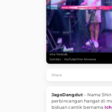
Icha Yolanda
Sumber :
YouTube/iYon Nirwana
Share
JagoDangdut
– Nama Shin 
perbincangan hangat di mas
biduan cantik bernama
Ich