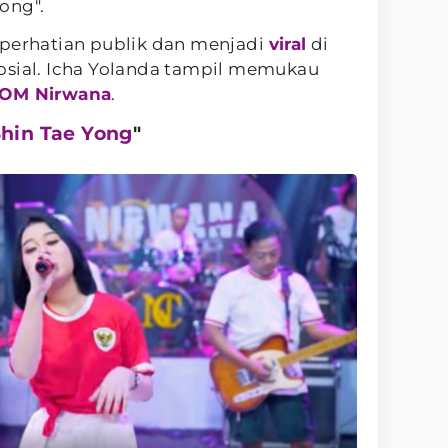
yong".
 perhatian publik dan menjadi
viral
di
osial. Icha Yolanda tampil memukau
OM Nirwana
.
hin Tae Yong
"