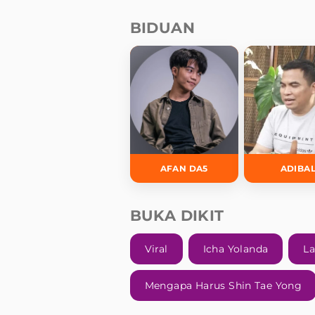
BIDUAN
AFAN DA5
ADIBA
BUKA DIKIT
Viral
Icha Yolanda
L
Mengapa Harus Shin Tae Yong