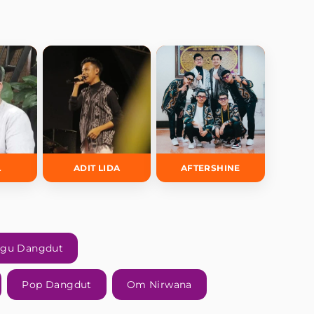
L
ADIT LIDA
AFTERSHINE
agu Dangdut
Pop Dangdut
Om Nirwana