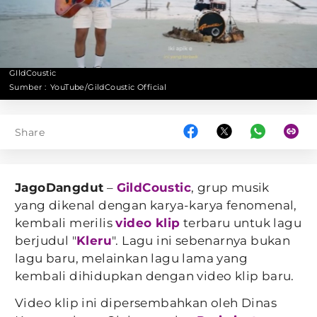
GIldCoustic
Sumber :
YouTube/GildCoustic Official
Share
JagoDangdut
–
GildCoustic
, grup musik
yang dikenal dengan karya-karya fenomenal,
kembali merilis
video klip
terbaru untuk lagu
berjudul "
Kleru
". Lagu ini sebenarnya bukan
lagu baru, melainkan lagu lama yang
kembali dihidupkan dengan video klip baru.
Video klip ini dipersembahkan oleh Dinas