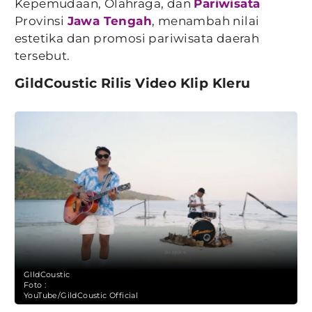
Kepemudaan, Olahraga, dan
Pariwisata
Provinsi
Jawa Tengah
, menambah nilai
estetika dan promosi pariwisata daerah
tersebut.
GildCoustic Rilis Video Klip Kleru
GIldCoustic
Foto :
YouTube/GildCoustic Official