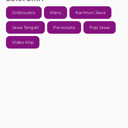
Gildcoustic
Kleru
Karimun Jawa
Jawa Tengah
Pariwisata
Pop Jawa
Video Klip