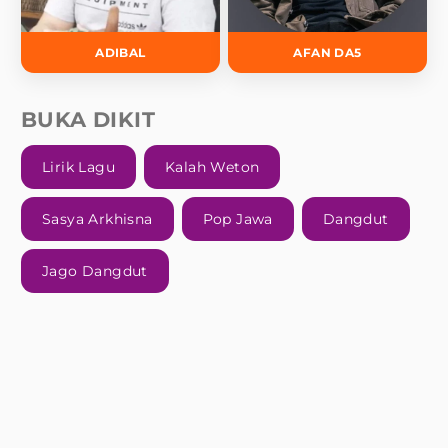
ADIBAL
AFAN DA5
BUKA DIKIT
Lirik Lagu
Kalah Weton
Sasya Arkhisna
Pop Jawa
Dangdut
Jago Dangdut