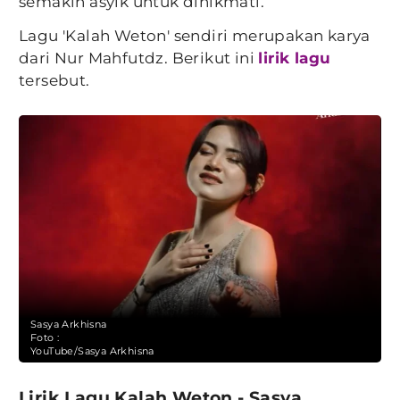
semakin asyik untuk dinikmati.
Lagu 'Kalah Weton' sendiri merupakan karya
dari Nur Mahfutdz. Berikut ini
lirik lagu
tersebut.
Sasya Arkhisna
Foto :
YouTube/Sasya Arkhisna
Lirik Lagu Kalah Weton - Sasya