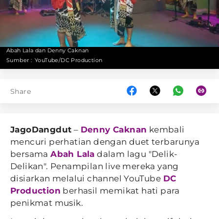
Abah Lala dan Denny Caknan
Sumber :
YouTube/DC Production
Share
JagoDangdut
–
Denny Caknan
kembali
mencuri perhatian dengan duet terbarunya
bersama
Abah Lala
dalam lagu "Delik-
Delikan". Penampilan live mereka yang
disiarkan melalui channel YouTube
DC
Production
berhasil memikat hati para
penikmat musik.