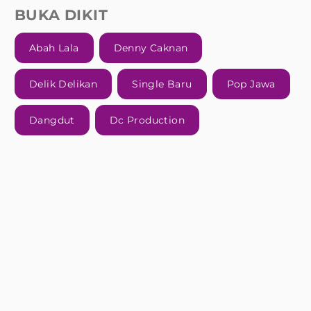
BUKA DIKIT
Abah Lala
Denny Caknan
Delik Delikan
Single Baru
Pop Jawa
Dangdut
Dc Production