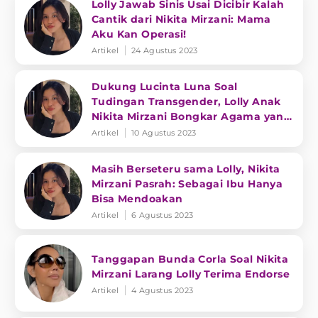
Lolly Jawab Sinis Usai Dicibir Kalah
Cantik dari Nikita Mirzani: Mama
Aku Kan Operasi!
Artikel
24 Agustus 2023
Dukung Lucinta Luna Soal
Tudingan Transgender, Lolly Anak
Nikita Mirzani Bongkar Agama yang
Dipeluk!
Artikel
10 Agustus 2023
Masih Berseteru sama Lolly, Nikita
Mirzani Pasrah: Sebagai Ibu Hanya
Bisa Mendoakan
Artikel
6 Agustus 2023
Tanggapan Bunda Corla Soal Nikita
Mirzani Larang Lolly Terima Endorse
Artikel
4 Agustus 2023