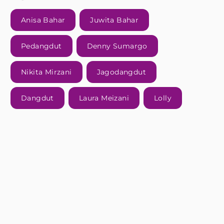
Anisa Bahar
Juwita Bahar
Pedangdut
Denny Sumargo
Nikita Mirzani
Jagodangdut
Dangdut
Laura Meizani
Lolly