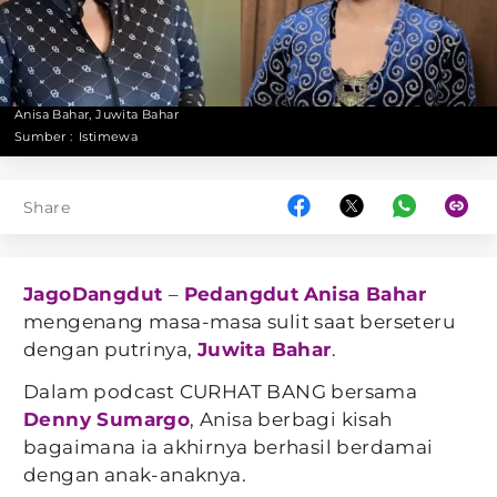
Anisa Bahar, Juwita Bahar
Sumber :
Istimewa
Share
JagoDangdut
–
Pedangdut
Anisa Bahar
mengenang masa-masa sulit saat berseteru
dengan putrinya,
Juwita Bahar
.
Dalam podcast CURHAT BANG bersama
Denny Sumargo
, Anisa berbagi kisah
bagaimana ia akhirnya berhasil berdamai
dengan anak-anaknya.